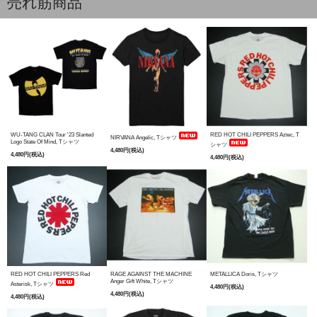
売れ筋商品
WU-TANG CLAN Tour '23 Slanted
RED HOT CHILI PEPPERS Aztec, T
NIRVANA Angelic, Tシャツ
Logo State Of Mind, Tシャツ
シャツ
4,480円(税込)
4,480円(税込)
4,480円(税込)
RED HOT CHILI PEPPERS Red
RAGE AGAINST THE MACHINE
METALLICA Doris, Tシャツ
Anger Gift White, Tシャツ
Asterisk, Tシャツ
4,480円(税込)
4,480円(税込)
4,480円(税込)