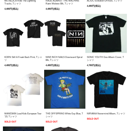
METALLICA Ride The Lightning
RAGE AGAINST THE MACHINE
AC/DC Evolution Of Rock, Tシャツ
Tracks, Tシャツ
Ratm Molotov Blk, Tシャツ
4,480円(税込)
4,480円(税込)
4,480円(税込)
KORN Still A Freak Back Print, Tシャ
NINE INCH NAILS Downward Spiral
SONIC YOUTH Goo Album Cover, T
ツ
Blk, Tシャツ
シャツ
4,480円(税込)
4,480円(税込)
4,780円(税込)
MANESKIN Loud Kids European Tour
THE OFFSPRING White Guy Blue, T
NIRVANA Nevermind Album, Tシャツ
'23, Tシャツ
シャツ
SOLD OUT
SOLD OUT
SOLD OUT