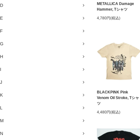
METALLICA Damage
D
Hammer, Tシャツ
E
4,780円(税込)
F
G
H
I
J
BLACKPINK Pink
K
Venom Oil Stroke, Tシャ
ツ
L
4,480円(税込)
M
N