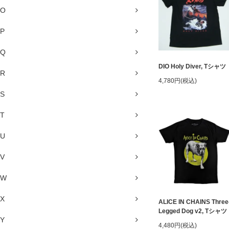
O
P
Q
DIO Holy Diver, Tシャツ
R
4,780円(税込)
S
T
U
V
W
X
ALICE IN CHAINS Three
Legged Dog v2, Tシャツ
Y
4,480円(税込)