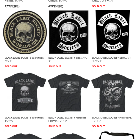
Conquer, Tシャツ
Hot Rod, Tシャツ
Crew, リストバンド
4,780円(税込)
4,780円(税込)
SOLD OUT
BLACK LABEL SOCIETY Worldwide,
BLACK LABEL SOCIETY Sdmf, パッ
BLACK LABEL SOCIETY Sdmf, バッ
パッチ
チ
クパッチ
SOLD OUT
SOLD OUT
SOLD OUT
BLACK LABEL SOCIETY Worldwide,
BLACK LABEL SOCIETY Merciless
BLACK LABEL SOCIETY Hell Riding,
Tシャツ
Forever, Tシャツ
Tシャツ
SOLD OUT
SOLD OUT
SOLD OUT