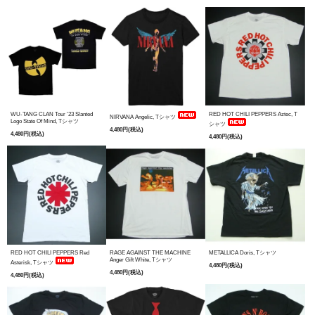
WU-TANG CLAN Tour '23 Slanted
RED HOT CHILI PEPPERS Aztec, T
NIRVANA Angelic, Tシャツ
Logo State Of Mind, Tシャツ
シャツ
4,480円(税込)
4,480円(税込)
4,480円(税込)
RED HOT CHILI PEPPERS Red
RAGE AGAINST THE MACHINE
METALLICA Doris, Tシャツ
Anger Gift White, Tシャツ
Asterisk, Tシャツ
4,480円(税込)
4,480円(税込)
4,480円(税込)