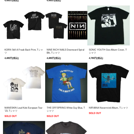
4,480円(税込)
4,480円(税込)
KORN Still A Freak Back Print, Tシャ
NINE INCH NAILS Downward Spiral
SONIC YOUTH Goo Album Cover, T
ツ
Blk, Tシャツ
シャツ
4,480円(税込)
4,480円(税込)
4,780円(税込)
MANESKIN Loud Kids European Tour
THE OFFSPRING White Guy Blue, T
NIRVANA Nevermind Album, Tシャツ
'23, Tシャツ
シャツ
SOLD OUT
SOLD OUT
SOLD OUT