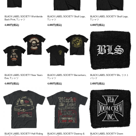
BLACK LABEL SOCIETY Worldwide
BLACK LABEL SOCIETY Skull Logo,
BLACK LABEL SOCIETY Skull Logo,
Back Print, Tシャツ
Tシャツ
Tシャツ
4,480円(税込)
4,480円(税込)
4,480円(税込)
BLACK LABEL SOCIETY New Years
BLACK LABEL SOCIETY Berzerkers,
BLACK LABEL SOCIETY Bls, リスト
Eve, Tシャツ
Tシャツ
バンド
4,480円(税込)
4,480円(税込)
2,480円(税込)
BLACK LABEL SOCIETY Destroy &
BLACK LABEL SOCIETY Hell Riding
BLACK LABEL SOCIETY Doom