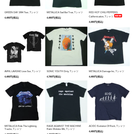
GREEN DAY 1994 Tour, Tシャツ
METALLICA Sad But True, Tシャツ
RED HOT CHILI PEPPERS
Californication, Tシャツ
4,480円(税込)
4,480円(税込)
4,480円(税込)
AVRIL LAVIGNE Love Sux, Tシャツ
SONIC YOUTH Dirty, Tシャツ
METALLICA Damage Inc, Tシャツ
4,480円(税込)
4,780円(税込)
4,480円(税込)
METALLICA Ride The Lightning
RAGE AGAINST THE MACHINE
AC/DC Evolution Of Rock, Tシャツ
Tracks, Tシャツ
Ratm Molotov Blk, Tシャツ
4,480円(税込)