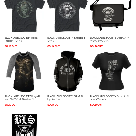
BLACK LABEL SOCIETY Strength, T
BLACK LABEL SOCIETY Doom
BLACK LABEL SOCIETY Death, メッ
シャツ
Trooper, Tシャツ
センジャーバッグ
SOLD OUT
SOLD OUT
SOLD OUT
BLACK LABEL SOCIETY Forged In
BLACK LABEL SOCIETY Sdmf, Zip-
BLACK LABEL SOCIETY Death, レデ
Iron, ラグラン七分袖シャツ
Upパーカー
ィースTシャツ
SOLD OUT
SOLD OUT
SOLD OUT