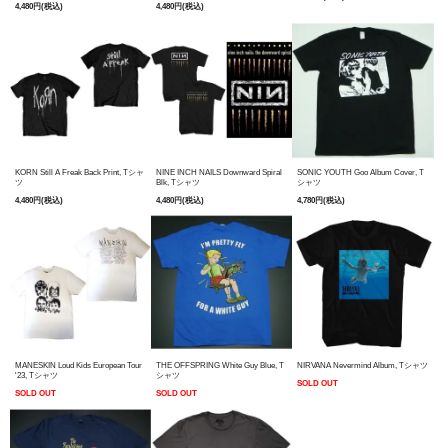
4,480円(税込)
4,480円(税込)
KORN Still A Freak Back Print, Tシャ
NINE INCH NAILS Downward Spiral
SONIC YOUTH Goo Album Cover, T
ツ
Blk, Tシャツ
シャツ
4,480円(税込)
4,480円(税込)
4,780円(税込)
MANESKIN Loud Kids European Tour
THE OFFSPRING White Guy Blue, T
NIRVANA Nevermind Album, Tシャツ
'23, Tシャツ
シャツ
SOLD OUT
SOLD OUT
SOLD OUT