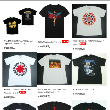
WU-TANG CLAN Tour '23 Slanted
RED HOT CHILI PEPPERS Aztec, T
NIRVANA Angelic, Tシャツ
Logo State Of Mind, Tシャツ
シャツ
4,480円(税込)
4,480円(税込)
4,480円(税込)
RED HOT CHILI PEPPERS Red
RAGE AGAINST THE MACHINE
METALLICA Doris, Tシャツ
Anger Gift White, Tシャツ
Asterisk, Tシャツ
4,480円(税込)
4,480円(税込)
4,480円(税込)