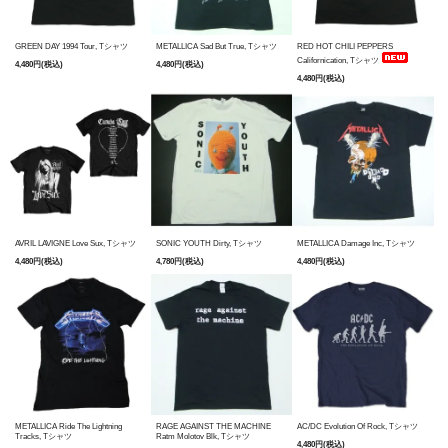
GREEN DAY 1994 Tour, Tシャツ
METALLICA Sad But True, Tシャツ
RED HOT CHILI PEPPERS
Californication, Tシャツ
4,480円(税込)
4,480円(税込)
4,480円(税込)
AVRIL LAVIGNE Love Sux, Tシャツ
SONIC YOUTH Dirty, Tシャツ
METALLICA Damage Inc, Tシャツ
4,480円(税込)
4,780円(税込)
4,480円(税込)
METALLICA Ride The Lightning
RAGE AGAINST THE MACHINE
AC/DC Evolution Of Rock, Tシャツ
Tracks, Tシャツ
Ratm Molotov Blk, Tシャツ
4,480円(税込)