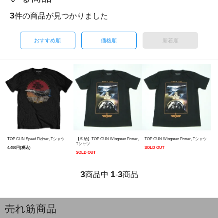
3
件の商品が見つかりました
おすすめ順
価格順
新着順
TOP GUN Speed Fighter, Tシャツ
【即納】TOP GUN Wingman Poster,
TOP GUN Wingman Poster, Tシャツ
Tシャツ
4,480円(税込)
SOLD OUT
SOLD OUT
3
1
3
商品中
-
商品
売れ筋商品