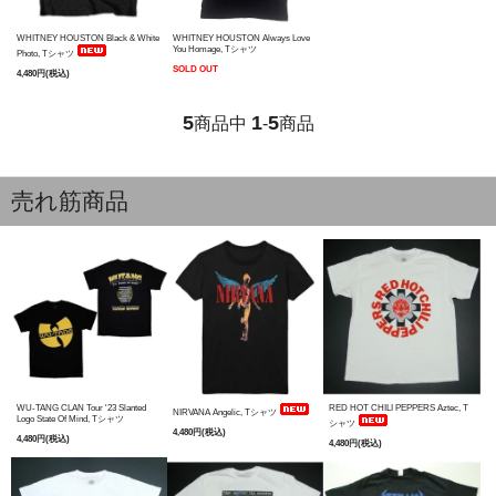
WHITNEY HOUSTON Black & White
WHITNEY HOUSTON Always Love
You Homage, Tシャツ
Photo, Tシャツ
SOLD OUT
4,480円(税込)
5
1
5
商品中
-
商品
売れ筋商品
WU-TANG CLAN Tour '23 Slanted
RED HOT CHILI PEPPERS Aztec, T
NIRVANA Angelic, Tシャツ
Logo State Of Mind, Tシャツ
シャツ
4,480円(税込)
4,480円(税込)
4,480円(税込)