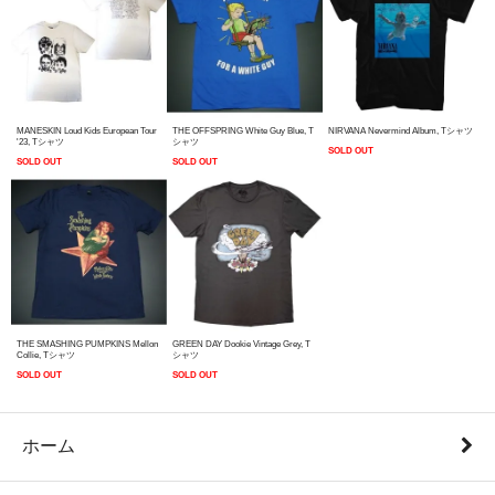
MANESKIN Loud Kids European Tour
THE OFFSPRING White Guy Blue, T
NIRVANA Nevermind Album, Tシャツ
'23, Tシャツ
シャツ
SOLD OUT
SOLD OUT
SOLD OUT
THE SMASHING PUMPKINS Mellon
GREEN DAY Dookie Vintage Grey, T
Collie, Tシャツ
シャツ
SOLD OUT
SOLD OUT
ホーム