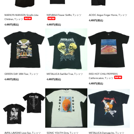
MARILYN MANSON Smells Like
NIRVANA Flower Sniffin, Tシャツ
AC/DC Angus Finger Horns, Tシャツ
Children, Tシャツ
4,480円(税込)
4,480円(税込)
4,480円(税込)
GREEN DAY 1994 Tour, Tシャツ
METALLICA Sad But True, Tシャツ
RED HOT CHILI PEPPERS
Californication, Tシャツ
4,480円(税込)
4,480円(税込)
4,480円(税込)
AVRIL LAVIGNE Love Sux, Tシャツ
SONIC YOUTH Dirty, Tシャツ
METALLICA Damage Inc, Tシャツ