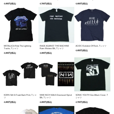
4,480円(税込)
4,780円(税込)
4,480円(税込)
METALLICA Ride The Lightning
RAGE AGAINST THE MACHINE
AC/DC Evolution Of Rock, Tシャツ
Tracks, Tシャツ
Ratm Molotov Blk, Tシャツ
4,480円(税込)
4,480円(税込)
4,480円(税込)
KORN Still A Freak Back Print, Tシャ
NINE INCH NAILS Downward Spiral
SONIC YOUTH Goo Album Cover, T
ツ
Blk, Tシャツ
シャツ
4,480円(税込)
4,480円(税込)
4,780円(税込)