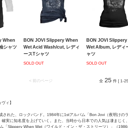
ry When
BON JOVI Slippery When
BON JOVI Slipper
分袖シャツ
Wet Acid Wash/cut, レディ
Wet Album, レデ
ースTシャツ
ャツ
SOLD OUT
SOLD OUT
25
< 前のページ
全
件 [ 1-25
ジョヴィ】
成された、ロックバンド。1984年に1stアルバム「Bon Jovi（夜明けの
、確実に知名度を上げていく。また、当時から日本での人気は凄まじく
ム「Slippery When Wet（ワイルド・イン・ザ・ストリーツ）」（