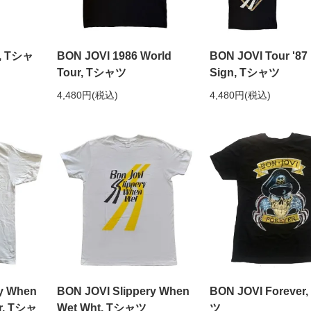
6, Tシャ
BON JOVI 1986 World
BON JOVI Tour '87
Tour, Tシャツ
Sign, Tシャツ
4,480円(税込)
4,480円(税込)
ry When
BON JOVI Slippery When
BON JOVI Forever
er, Tシャ
Wet Wht, Tシャツ
ツ