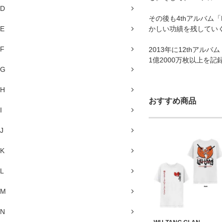
D
その後も4thアルバム
E
かしい功績を残してい
F
2013年に12thアル
1億2000万枚以上を
G
H
おすすめ商品
I
J
K
L
M
N