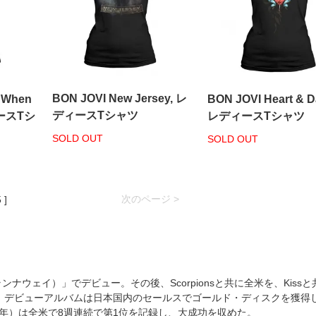
BON JOVI New Jersey, レ
y When
BON JOVI Heart & D
ディースTシャツ
ィースTシ
レディースTシャツ
SOLD OUT
SOLD OUT
次のページ >
 ]
ランナウェイ）」でデビュー。その後、Scorpionsと共に全米を、Kiss
、デビューアルバムは日本国内のセールスでゴールド・ディスクを獲得
1986年）は全米で8週連続で第1位を記録し、大成功を収めた。