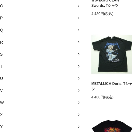
WU-TANG CLAN
O
Swords, Tシャツ
4,480円(税込)
P
Q
R
S
T
U
METALLICA Doris, Tシ
ツ
V
4,480円(税込)
W
X
Y