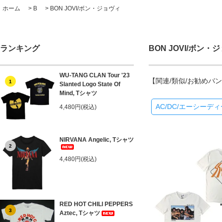
ホーム
>
B
>
BON JOVI/ボン・ジョヴィ
ランキング
BON JOVI/ボン・
WU-TANG CLAN Tour '23
【関連/類似/お勧めバ
1
Slanted Logo State Of
Mind, Tシャツ
AC/DC/エーシーデ
4,480円(税込)
NIRVANA Angelic, Tシャツ
2
4,480円(税込)
RED HOT CHILI PEPPERS
3
Aztec, Tシャツ