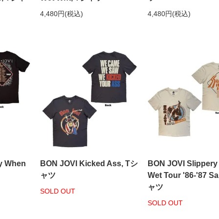
4,480円(税込)
4,480円(税込)
ry When
BON JOVI Kicked Ass, Tシ
BON JOVI Slipper
ャツ
Wet Tour '86-'87 S
ャツ
SOLD OUT
SOLD OUT