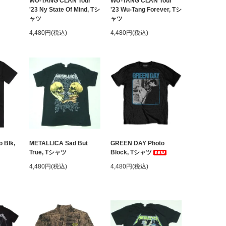
WU-TANG CLAN Tour
WU-TANG CLAN Tour
'23 Ny State Of Mind, Tシ
'23 Wu-Tang Forever, Tシ
ャツ
ャツ
4,480円(税込)
4,480円(税込)
 Blk,
METALLICA Sad But
GREEN DAY Photo
True, Tシャツ
Block, Tシャツ
4,480円(税込)
4,480円(税込)