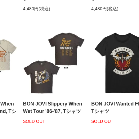
4,480円(税込)
4,480円(税込)
y When
BON JOVI Slippery When
BON JOVI Wanted F
and, Tシ
Wet Tour '86-'87, Tシャツ
Tシャツ
SOLD OUT
SOLD OUT