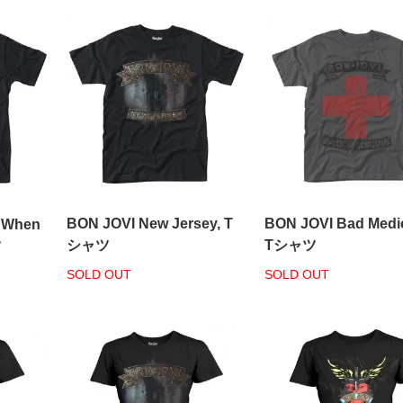
BON JOVI New Jersey, T
BON JOVI Bad Medic
y When
シャツ
Tシャツ
ツ
SOLD OUT
SOLD OUT