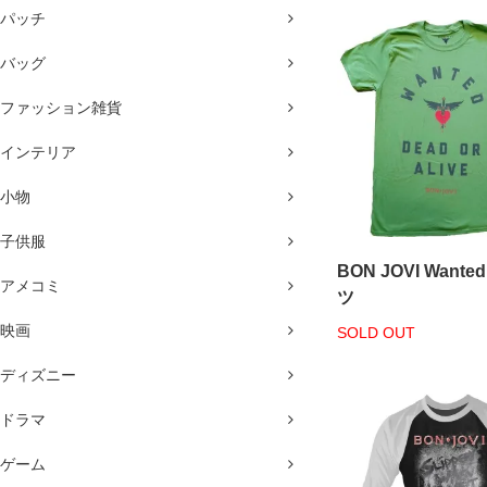
パッチ
バッグ
ファッション雑貨
インテリア
小物
子供服
BON JOVI Wante
アメコミ
ツ
映画
SOLD OUT
ディズニー
ドラマ
ゲーム