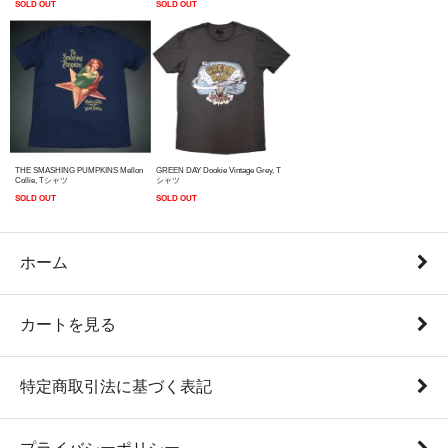
SOLD OUT
SOLD OUT
THE SMASHING PUMPKINS Mellon
GREEN DAY Dookie Vintage Grey, T
Collie, Tシャツ
シャツ
SOLD OUT
SOLD OUT
ホーム
カートを見る
特定商取引法に基づく表記