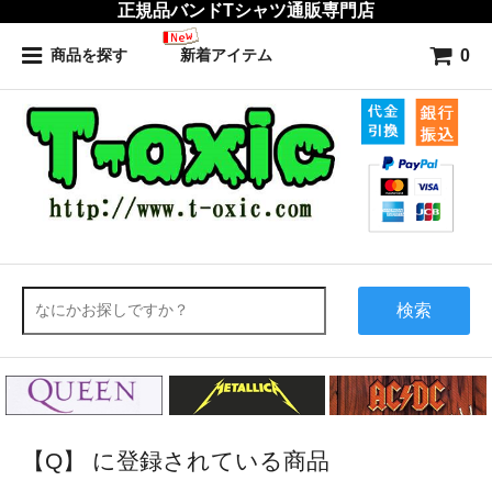
正規品バンドTシャツ通販専門店
0
商品を探す
新着アイテム
検索
【Q】 に登録されている商品