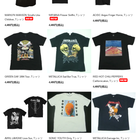
MARILYN MANSON Smells Like
NIRVANA Flower Sniffin, Tシャツ
AC/DC Angus Finger Horns, Tシャツ
Children, Tシャツ
4,480円(税込)
4,480円(税込)
4,480円(税込)
GREEN DAY 1994 Tour, Tシャツ
METALLICA Sad But True, Tシャツ
RED HOT CHILI PEPPERS
Californication, Tシャツ
4,480円(税込)
4,480円(税込)
4,480円(税込)
AVRIL LAVIGNE Love Sux, Tシャツ
SONIC YOUTH Dirty, Tシャツ
METALLICA Damage Inc, Tシャツ