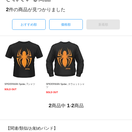
2
件の商品が見つかりました
おすすめ順
価格順
新着順
SPIDERMAN Spider, Tシャツ
SPIDERMAN Spider, スウェットシャ
ツ
SOLD OUT
SOLD OUT
2
1
2
商品中
-
商品
【関連/類似/お勧めバンド】