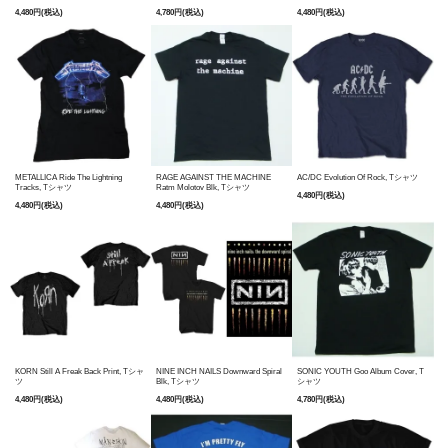
4,480円(税込)
4,780円(税込)
4,480円(税込)
METALLICA Ride The Lightning
RAGE AGAINST THE MACHINE
AC/DC Evolution Of Rock, Tシャツ
Tracks, Tシャツ
Ratm Molotov Blk, Tシャツ
4,480円(税込)
4,480円(税込)
4,480円(税込)
KORN Still A Freak Back Print, Tシャ
NINE INCH NAILS Downward Spiral
SONIC YOUTH Goo Album Cover, T
ツ
Blk, Tシャツ
シャツ
4,480円(税込)
4,480円(税込)
4,780円(税込)