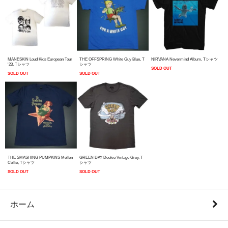
MANESKIN Loud Kids European Tour
THE OFFSPRING White Guy Blue, T
NIRVANA Nevermind Album, Tシャツ
'23, Tシャツ
シャツ
SOLD OUT
SOLD OUT
SOLD OUT
THE SMASHING PUMPKINS Mellon
GREEN DAY Dookie Vintage Grey, T
Collie, Tシャツ
シャツ
SOLD OUT
SOLD OUT
ホーム