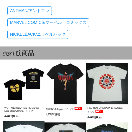
ANTMAN/アントマン
MARVEL COMICS/マーベル・コミックス
NICKELBACK/ニッケルバック
売れ筋商品
WU-TANG CLAN Tour '23 Slanted
RED HOT CHILI PEPPERS Aztec, T
NIRVANA Angelic, Tシャツ
Logo State Of Mind, Tシャツ
シャツ
4,480円(税込)
4,480円(税込)
4,480円(税込)