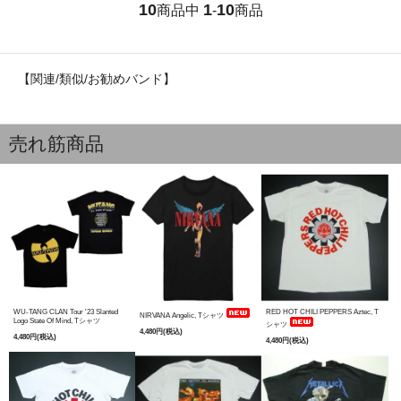
10
1
10
商品中
-
商品
【関連/類似/お勧めバンド】
売れ筋商品
WU-TANG CLAN Tour '23 Slanted
RED HOT CHILI PEPPERS Aztec, T
NIRVANA Angelic, Tシャツ
Logo State Of Mind, Tシャツ
シャツ
4,480円(税込)
4,480円(税込)
4,480円(税込)