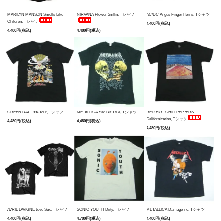
MARILYN MANSON Smells Like
NIRVANA Flower Sniffin, Tシャツ
AC/DC Angus Finger Horns, Tシャツ
Children, Tシャツ
4,480円(税込)
4,480円(税込)
4,480円(税込)
GREEN DAY 1994 Tour, Tシャツ
METALLICA Sad But True, Tシャツ
RED HOT CHILI PEPPERS
Californication, Tシャツ
4,480円(税込)
4,480円(税込)
4,480円(税込)
AVRIL LAVIGNE Love Sux, Tシャツ
SONIC YOUTH Dirty, Tシャツ
METALLICA Damage Inc, Tシャツ
4,480円(税込)
4,780円(税込)
4,480円(税込)