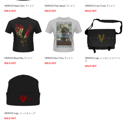
VIKINGS Keep Calm, Tシャツ
VIKINGS Floki Attack, Tシャツ
VIKINGS Crow Crest, Tシャツ
SOLD OUT
SOLD OUT
SOLD OUT
VIKINGS Blood Sky, Tシャツ
VIKINGS Axe Time, Tシャツ
VIKINGS Logo, メッセンジャーバッ
グ
SOLD OUT
SOLD OUT
SOLD OUT
VIKINGS Logo, ニットキャップ
SOLD OUT