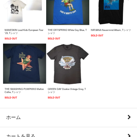
MANESKIN Loud Kids European Tour
THE OFFSPRING White Guy Blue, T
NIRVANA Nevermind Album, Tシャツ
'23, Tシャツ
シャツ
SOLD OUT
SOLD OUT
SOLD OUT
THE SMASHING PUMPKINS Mellon
GREEN DAY Dookie Vintage Grey, T
Collie, Tシャツ
シャツ
SOLD OUT
SOLD OUT
ホーム
カートを見る