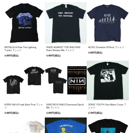
METALLICA Ride The Lightning
RAGE AGAINST THE MACHINE
AC/DC Evolution Of Rock, Tシャツ
Tracks, Tシャツ
Ratm Molotov Blk, Tシャツ
4,480円(税込)
4,480円(税込)
4,480円(税込)
KORN Still A Freak Back Print, Tシャ
NINE INCH NAILS Downward Spiral
SONIC YOUTH Goo Album Cover, T
ツ
Blk, Tシャツ
シャツ
4,480円(税込)
4,480円(税込)
4,780円(税込)