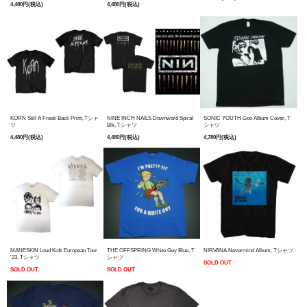
4,480円(税込)
4,480円(税込)
KORN Still A Freak Back Print, Tシャ
NINE INCH NAILS Downward Spiral
SONIC YOUTH Goo Album Cover, T
ツ
Blk, Tシャツ
シャツ
4,480円(税込)
4,480円(税込)
4,780円(税込)
MANESKIN Loud Kids European Tour
THE OFFSPRING White Guy Blue, T
NIRVANA Nevermind Album, Tシャツ
'23, Tシャツ
シャツ
SOLD OUT
SOLD OUT
SOLD OUT