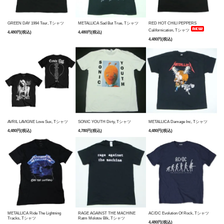
GREEN DAY 1994 Tour, Tシャツ
METALLICA Sad But True, Tシャツ
RED HOT CHILI PEPPERS
Californication, Tシャツ
4,480円(税込)
4,480円(税込)
4,480円(税込)
AVRIL LAVIGNE Love Sux, Tシャツ
SONIC YOUTH Dirty, Tシャツ
METALLICA Damage Inc, Tシャツ
4,480円(税込)
4,780円(税込)
4,480円(税込)
METALLICA Ride The Lightning
RAGE AGAINST THE MACHINE
AC/DC Evolution Of Rock, Tシャツ
Tracks, Tシャツ
Ratm Molotov Blk, Tシャツ
4,480円(税込)