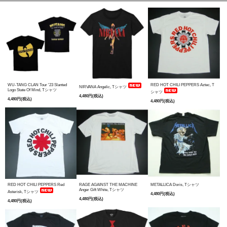
WU-TANG CLAN Tour '23 Slanted
RED HOT CHILI PEPPERS Aztec, T
NIRVANA Angelic, Tシャツ
Logo State Of Mind, Tシャツ
シャツ
4,480円(税込)
4,480円(税込)
4,480円(税込)
RED HOT CHILI PEPPERS Red
RAGE AGAINST THE MACHINE
METALLICA Doris, Tシャツ
Anger Gift White, Tシャツ
Asterisk, Tシャツ
4,480円(税込)
4,480円(税込)
4,480円(税込)