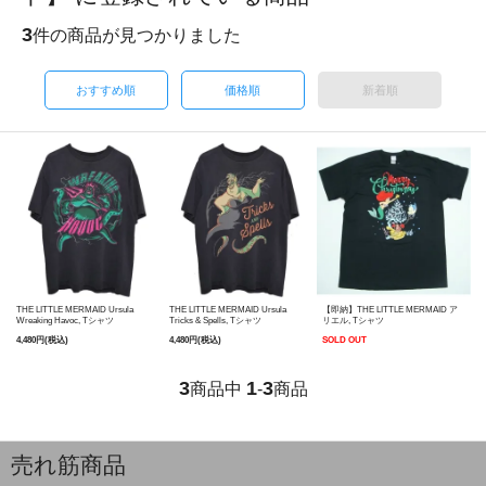
3
件の商品が見つかりました
おすすめ順
価格順
新着順
THE LITTLE MERMAID Ursula
THE LITTLE MERMAID Ursula
【即納】THE LITTLE MERMAID ア
Wreaking Havoc, Tシャツ
Tricks & Spells, Tシャツ
リエル, Tシャツ
4,480円(税込)
4,480円(税込)
SOLD OUT
3
1
3
商品中
-
商品
売れ筋商品