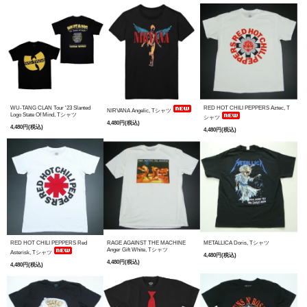
WU-TANG CLAN Tour '23 Slanted
RED HOT CHILI PEPPERS Aztec, T
NIRVANA Angelic, Tシャツ
Logo State Of Mind, Tシャツ
シャツ
4,480円(税込)
4,480円(税込)
4,480円(税込)
RED HOT CHILI PEPPERS Red
RAGE AGAINST THE MACHINE
METALLICA Doris, Tシャツ
Anger Gift White, Tシャツ
Asterisk, Tシャツ
4,480円(税込)
4,480円(税込)
4,480円(税込)