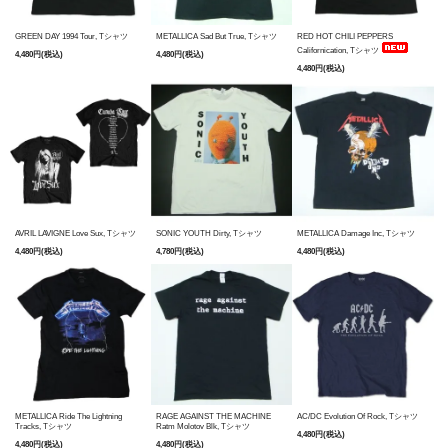
GREEN DAY 1994 Tour, Tシャツ
METALLICA Sad But True, Tシャツ
RED HOT CHILI PEPPERS
Californication, Tシャツ
4,480円(税込)
4,480円(税込)
4,480円(税込)
AVRIL LAVIGNE Love Sux, Tシャツ
SONIC YOUTH Dirty, Tシャツ
METALLICA Damage Inc, Tシャツ
4,480円(税込)
4,780円(税込)
4,480円(税込)
METALLICA Ride The Lightning
RAGE AGAINST THE MACHINE
AC/DC Evolution Of Rock, Tシャツ
Tracks, Tシャツ
Ratm Molotov Blk, Tシャツ
4,480円(税込)
4,480円(税込)
4,480円(税込)