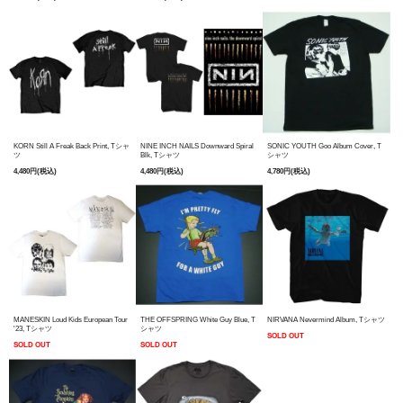
KORN Still A Freak Back Print, Tシャ
NINE INCH NAILS Downward Spiral
SONIC YOUTH Goo Album Cover, T
ツ
Blk, Tシャツ
シャツ
4,480円(税込)
4,480円(税込)
4,780円(税込)
MANESKIN Loud Kids European Tour
THE OFFSPRING White Guy Blue, T
NIRVANA Nevermind Album, Tシャツ
'23, Tシャツ
シャツ
SOLD OUT
SOLD OUT
SOLD OUT