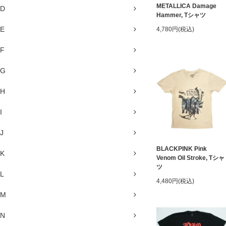
METALLICA Damage
D
Hammer, Tシャツ
E
4,780円(税込)
F
G
H
I
J
BLACKPINK Pink
K
Venom Oil Stroke, Tシャ
ツ
L
4,480円(税込)
M
N