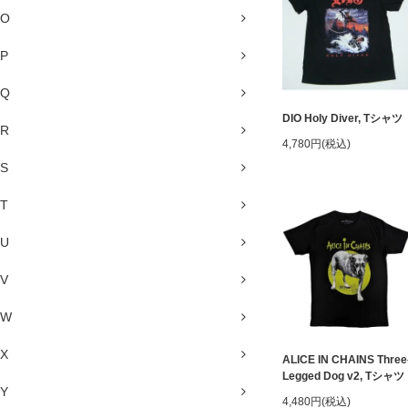
O
P
Q
DIO Holy Diver, Tシャツ
R
4,780円(税込)
S
T
U
V
W
X
ALICE IN CHAINS Three
Legged Dog v2, Tシャツ
Y
4,480円(税込)