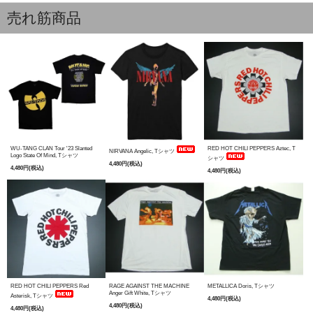
売れ筋商品
WU-TANG CLAN Tour '23 Slanted
RED HOT CHILI PEPPERS Aztec, T
NIRVANA Angelic, Tシャツ
Logo State Of Mind, Tシャツ
シャツ
4,480円(税込)
4,480円(税込)
4,480円(税込)
RED HOT CHILI PEPPERS Red
RAGE AGAINST THE MACHINE
METALLICA Doris, Tシャツ
Anger Gift White, Tシャツ
Asterisk, Tシャツ
4,480円(税込)
4,480円(税込)
4,480円(税込)