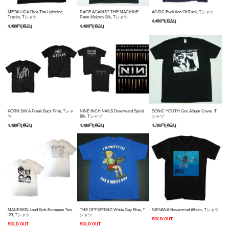
METALLICA Ride The Lightning
RAGE AGAINST THE MACHINE
AC/DC Evolution Of Rock, Tシャツ
Tracks, Tシャツ
Ratm Molotov Blk, Tシャツ
4,480円(税込)
4,480円(税込)
4,480円(税込)
KORN Still A Freak Back Print, Tシャ
NINE INCH NAILS Downward Spiral
SONIC YOUTH Goo Album Cover, T
ツ
Blk, Tシャツ
シャツ
4,480円(税込)
4,480円(税込)
4,780円(税込)
MANESKIN Loud Kids European Tour
THE OFFSPRING White Guy Blue, T
NIRVANA Nevermind Album, Tシャツ
'23, Tシャツ
シャツ
SOLD OUT
SOLD OUT
SOLD OUT