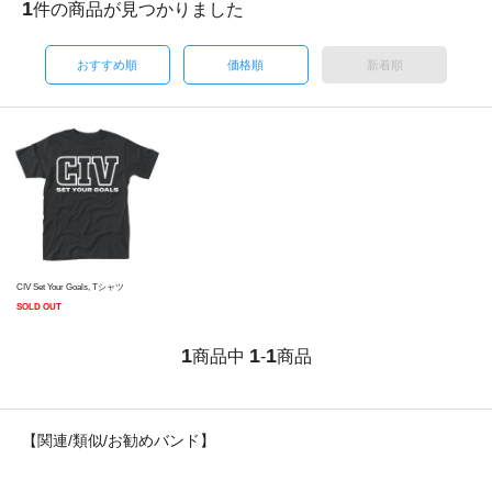
1
件の商品が見つかりました
おすすめ順
価格順
新着順
CIV Set Your Goals, Tシャツ
SOLD OUT
1
1
1
商品中
-
商品
【関連/類似/お勧めバンド】