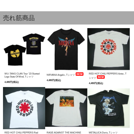
売れ筋商品
WU-TANG CLAN Tour '23 Slanted
RED HOT CHILI PEPPERS Aztec, T
NIRVANA Angelic, Tシャツ
Logo State Of Mind, Tシャツ
シャツ
4,480円(税込)
4,480円(税込)
4,480円(税込)
RED HOT CHILI PEPPERS Red
RAGE AGAINST THE MACHINE
METALLICA Doris, Tシャツ