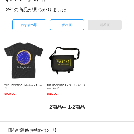
2
件の商品が見つかりました
おすすめ順
価格順
新着順
THE HACIENDA Hallucienda, Tシャ
THE HACIENDA Fac 51, メッセンジ
ツ
ャーバッグ
SOLD OUT
SOLD OUT
2
1
2
商品中
-
商品
【関連/類似/お勧めバンド】