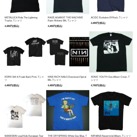
METALLICA Ride The Lightning
RAGE AGAINST THE MACHINE
AC/DC Evolution Of Rock, Tシャツ
Tracks, Tシャツ
Ratm Molotov Blk, Tシャツ
4,480円(税込)
4,480円(税込)
4,480円(税込)
KORN Still A Freak Back Print, Tシャ
NINE INCH NAILS Downward Spiral
SONIC YOUTH Goo Album Cover, T
ツ
Blk, Tシャツ
シャツ
4,480円(税込)
4,480円(税込)
4,780円(税込)
MANESKIN Loud Kids European Tour
THE OFFSPRING White Guy Blue, T
NIRVANA Nevermind Album, Tシャツ