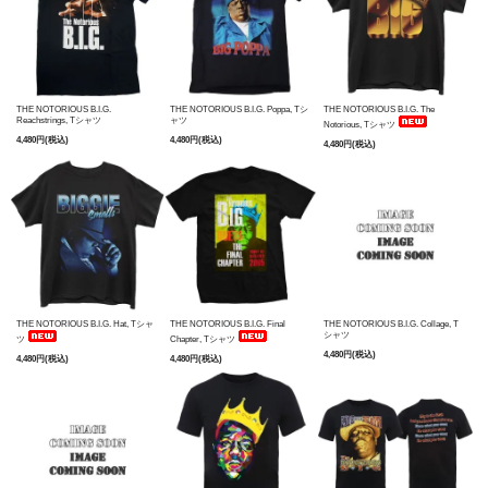
THE NOTORIOUS B.I.G.
THE NOTORIOUS B.I.G. Poppa, Tシ
THE NOTORIOUS B.I.G. The
Reachstrings, Tシャツ
ャツ
Notorious, Tシャツ
4,480円(税込)
4,480円(税込)
4,480円(税込)
THE NOTORIOUS B.I.G. Hat, Tシャ
THE NOTORIOUS B.I.G. Final
THE NOTORIOUS B.I.G. Collage, T
シャツ
ツ
Chapter, Tシャツ
4,480円(税込)
4,480円(税込)
4,480円(税込)