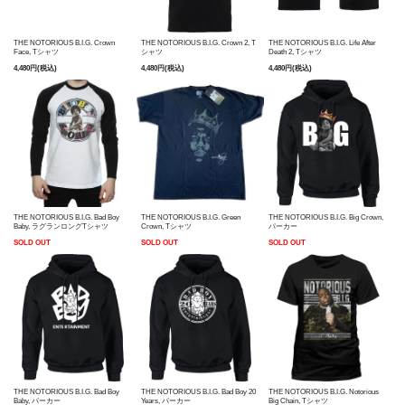
THE NOTORIOUS B.I.G. Crown
THE NOTORIOUS B.I.G. Crown 2, T
THE NOTORIOUS B.I.G. Life After
Face, Tシャツ
シャツ
Death 2, Tシャツ
4,480円(税込)
4,480円(税込)
4,480円(税込)
THE NOTORIOUS B.I.G. Bad Boy
THE NOTORIOUS B.I.G. Green
THE NOTORIOUS B.I.G. Big Crown,
Baby, ラグランロングTシャツ
Crown, Tシャツ
パーカー
SOLD OUT
SOLD OUT
SOLD OUT
THE NOTORIOUS B.I.G. Bad Boy
THE NOTORIOUS B.I.G. Bad Boy 20
THE NOTORIOUS B.I.G. Notorious
Baby, パーカー
Years, パーカー
Big Chain, Tシャツ