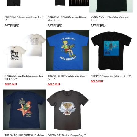
KORN Still A Freak Back Print, Tシャ
NINE INCH NAILS Downward Spiral
SONIC YOUTH Goo Album Cover, T
ツ
Blk, Tシャツ
シャツ
4,480円(税込)
4,480円(税込)
4,780円(税込)
MANESKIN Loud Kids European Tour
THE OFFSPRING White Guy Blue, T
NIRVANA Nevermind Album, Tシャツ
'23, Tシャツ
シャツ
SOLD OUT
SOLD OUT
SOLD OUT
THE SMASHING PUMPKINS Mellon
GREEN DAY Dookie Vintage Grey, T