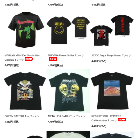
4,480円(税込)
4,480円(税込)
4,480円(税込)
MARILYN MANSON Smells Like
NIRVANA Flower Sniffin, Tシャツ
AC/DC Angus Finger Horns, Tシャツ
Children, Tシャツ
4,480円(税込)
4,480円(税込)
4,480円(税込)
GREEN DAY 1994 Tour, Tシャツ
METALLICA Sad But True, Tシャツ
RED HOT CHILI PEPPERS
Californication, Tシャツ
4,480円(税込)
4,480円(税込)
4,480円(税込)