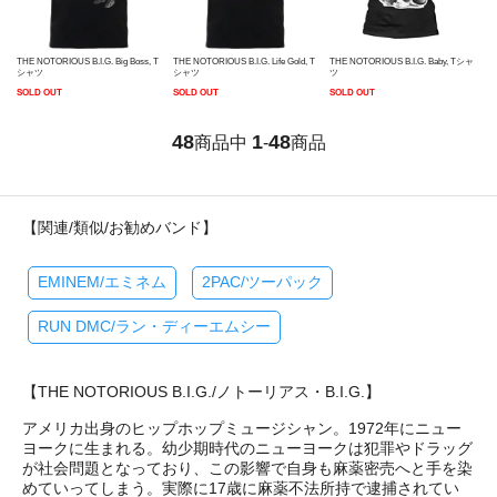
THE NOTORIOUS B.I.G. Big Boss, T
THE NOTORIOUS B.I.G. Life Gold, T
THE NOTORIOUS B.I.G. Baby, Tシャ
シャツ
シャツ
ツ
SOLD OUT
SOLD OUT
SOLD OUT
48
1
48
商品中
-
商品
【関連/類似/お勧めバンド】
EMINEM/エミネム
2PAC/ツーパック
RUN DMC/ラン・ディーエムシー
【THE NOTORIOUS B.I.G./ノトーリアス・B.I.G.】
アメリカ出身のヒップホップミュージシャン。1972年にニュー
ヨークに生まれる。幼少期時代のニューヨークは犯罪やドラッグ
が社会問題となっており、この影響で自身も麻薬密売へと手を染
めていってしまう。実際に17歳に麻薬不法所持で逮捕されてい