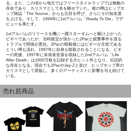
る。また、この頃から地元ではフリースタイルラップでは無敵の
存在であり、カリスマとして名を馳せていた。彼の噂はヒップホ
ップ雑誌「The Source」からも注目を呼び、さらにその知名度
を上げる。そして、1994年に1stアルバム「Ready To Die」でデ
ビューを果たす。
1stアルバムのリリースを機に一躍スターダムへと駆け上がった
ビギーであったが、当時親交が深かった2Pacと銃撃事件を巡る
トラブルで関係が悪化。2Pacの暗殺後にはビギーが主犯である
とうい噂も流れ、1997年に自身も暗殺されることになる。ビギ
ーの死後、1997年に未発表音源を収録した2ndアルバム「Life
After Death」は1000万枚を記録する大ヒット作となり、伝説的
な存在となる。現在でも2PacやJay-Zと並び、ヒップホップ界の
カリスマとして君臨し、多くのアーティストに影響を与え続けて
いる。
売れ筋商品