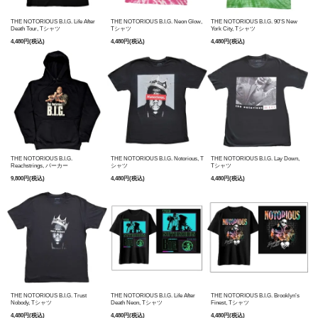
THE NOTORIOUS B.I.G. Life After
THE NOTORIOUS B.I.G. Neon Glow,
THE NOTORIOUS B.I.G. 90'S New
Death Tour, Tシャツ
Tシャツ
York City, Tシャツ
4,480円(税込)
4,480円(税込)
4,480円(税込)
THE NOTORIOUS B.I.G.
THE NOTORIOUS B.I.G. Notorious, T
THE NOTORIOUS B.I.G. Lay Down,
Reachstrings, パーカー
シャツ
Tシャツ
9,800円(税込)
4,480円(税込)
4,480円(税込)
THE NOTORIOUS B.I.G. Trust
THE NOTORIOUS B.I.G. Life After
THE NOTORIOUS B.I.G. Brooklyn’s
Nobody, Tシャツ
Death Neon, Tシャツ
Finest, Tシャツ
4,480円(税込)
4,480円(税込)
4,480円(税込)