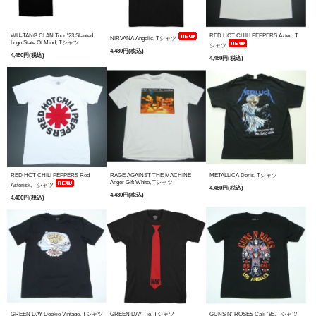
WU-TANG CLAN Tour '23 Slanted
RED HOT CHILI PEPPERS Aztec, T
NIRVANA Angelic, Tシャツ
Logo State Of Mind, Tシャツ
シャツ
4,480円(税込)
4,480円(税込)
4,480円(税込)
RED HOT CHILI PEPPERS Red
RAGE AGAINST THE MACHINE
METALLICA Doris, Tシャツ
Anger Gift White, Tシャツ
Asterisk, Tシャツ
4,480円(税込)
4,480円(税込)
4,480円(税込)
GREEN DAY Dookie Vintage, Tシャツ
GREEN DAY Tie, Tシャツ
GUNS N' ROSES Cali' '85, Tシャツ