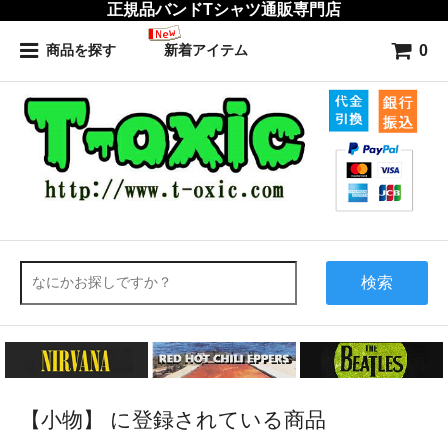
正規品バンドTシャツ通販専門店
0
商品を探す
新着アイテム
検索
【小物】 に登録されている商品