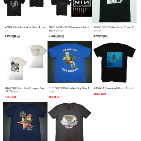
KORN Still A Freak Back Print, Tシャ
NINE INCH NAILS Downward Spiral
SONIC YOUTH Goo Album Cover, T
ツ
Blk, Tシャツ
シャツ
4,480円(税込)
4,480円(税込)
4,780円(税込)
MANESKIN Loud Kids European Tour
THE OFFSPRING White Guy Blue, T
NIRVANA Nevermind Album, Tシャツ
'23, Tシャツ
シャツ
SOLD OUT
SOLD OUT
SOLD OUT