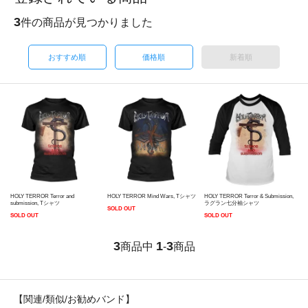
3
件の商品が見つかりました
おすすめ順
価格順
新着順
HOLY TERROR Terror and
HOLY TERROR Mind Wars, Tシャツ
HOLY TERROR Terror & Submission,
submission, Tシャツ
ラグラン七分袖シャツ
SOLD OUT
SOLD OUT
SOLD OUT
3
1
3
商品中
-
商品
【関連/類似/お勧めバンド】