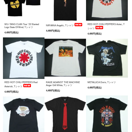
WU-TANG CLAN Tour '23 Slanted
RED HOT CHILI PEPPERS Aztec, T
NIRVANA Angelic, Tシャツ
Logo State Of Mind, Tシャツ
シャツ
4,480円(税込)
4,480円(税込)
4,480円(税込)
RED HOT CHILI PEPPERS Red
RAGE AGAINST THE MACHINE
METALLICA Doris, Tシャツ
Anger Gift White, Tシャツ
Asterisk, Tシャツ
4,480円(税込)
4,480円(税込)
4,480円(税込)