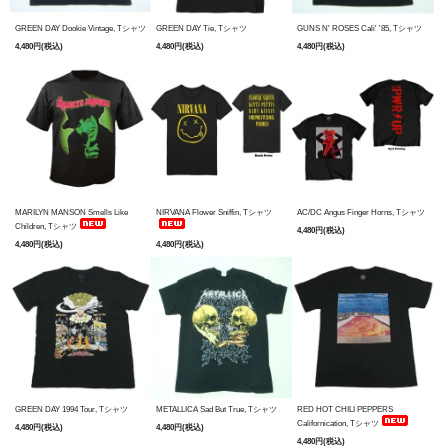
GREEN DAY Dookie Vintage, Tシャツ
GREEN DAY Tie, Tシャツ
GUNS N' ROSES Cali' '85, Tシャツ
4,480円(税込)
4,480円(税込)
4,480円(税込)
MARILYN MANSON Smells Like
NIRVANA Flower Sniffin, Tシャツ
AC/DC Angus Finger Horns, Tシャツ
Children, Tシャツ
4,480円(税込)
4,480円(税込)
4,480円(税込)
GREEN DAY 1994 Tour, Tシャツ
METALLICA Sad But True, Tシャツ
RED HOT CHILI PEPPERS
Californication, Tシャツ
4,480円(税込)
4,480円(税込)
4,480円(税込)