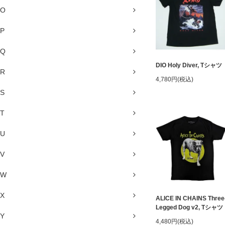
O
P
Q
DIO Holy Diver, Tシャツ
R
4,780円(税込)
S
T
U
V
W
X
ALICE IN CHAINS Three
Legged Dog v2, Tシャツ
Y
4,480円(税込)