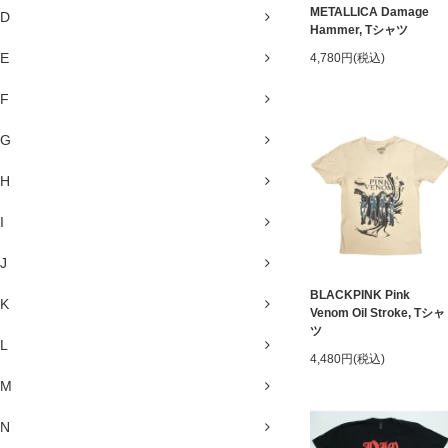
METALLICA Damage
D
Hammer, Tシャツ
E
4,780円(税込)
F
G
H
I
J
BLACKPINK Pink
K
Venom Oil Stroke, Tシャ
ツ
L
4,480円(税込)
M
N