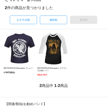
2
件の商品が見つかりました
おすすめ順
価格順
新着順
METROPOLIS Metropolis, Tシャツ
METROPOLIS Metropolis, ラグラン
七分袖シャツ
4,780円(税込)
SOLD OUT
2
1
2
商品中
-
商品
【関連/類似/お勧めバンド】