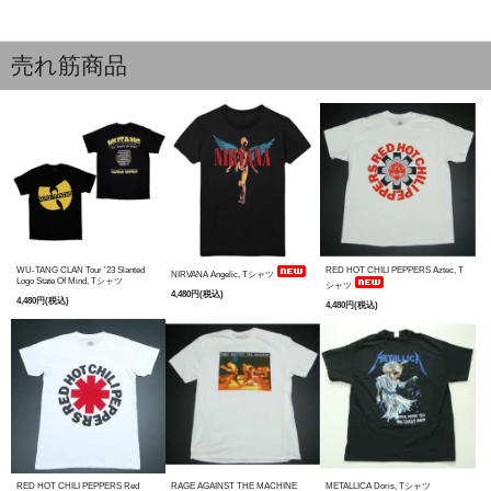
売れ筋商品
WU-TANG CLAN Tour '23 Slanted
RED HOT CHILI PEPPERS Aztec, T
NIRVANA Angelic, Tシャツ
Logo State Of Mind, Tシャツ
シャツ
4,480円(税込)
4,480円(税込)
4,480円(税込)
RED HOT CHILI PEPPERS Red
RAGE AGAINST THE MACHINE
METALLICA Doris, Tシャツ