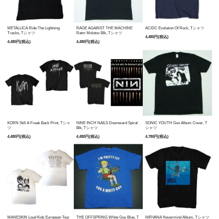
METALLICA Ride The Lightning
RAGE AGAINST THE MACHINE
AC/DC Evolution Of Rock, Tシャツ
Tracks, Tシャツ
Ratm Molotov Blk, Tシャツ
4,480円(税込)
4,480円(税込)
4,480円(税込)
KORN Still A Freak Back Print, Tシャ
NINE INCH NAILS Downward Spiral
SONIC YOUTH Goo Album Cover, T
ツ
Blk, Tシャツ
シャツ
4,480円(税込)
4,480円(税込)
4,780円(税込)
MANESKIN Loud Kids European Tour
THE OFFSPRING White Guy Blue, T
NIRVANA Nevermind Album, Tシャツ