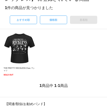
1
件の商品が見つかりました
おすすめ順
価格順
新着順
THE PRETTY RECKLESS Choir, Tシ
ャツ
SOLD OUT
1
1
1
商品中
-
商品
【関連/類似/お勧めバンド】