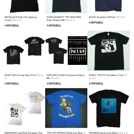
METALLICA Ride The Lightning
RAGE AGAINST THE MACHINE
AC/DC Evolution Of Rock, Tシャツ
Tracks, Tシャツ
Ratm Molotov Blk, Tシャツ
4,480円(税込)
4,480円(税込)
4,480円(税込)
KORN Still A Freak Back Print, Tシャ
NINE INCH NAILS Downward Spiral
SONIC YOUTH Goo Album Cover, T
ツ
Blk, Tシャツ
シャツ
4,480円(税込)
4,480円(税込)
4,780円(税込)
MANESKIN Loud Kids European Tour
THE OFFSPRING White Guy Blue, T
NIRVANA Nevermind Album, Tシャツ