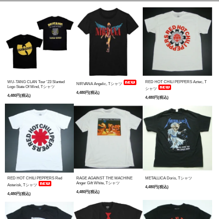
WU-TANG CLAN Tour '23 Slanted
RED HOT CHILI PEPPERS Aztec, T
NIRVANA Angelic, Tシャツ
Logo State Of Mind, Tシャツ
シャツ
4,480円(税込)
4,480円(税込)
4,480円(税込)
RED HOT CHILI PEPPERS Red
RAGE AGAINST THE MACHINE
METALLICA Doris, Tシャツ
Anger Gift White, Tシャツ
Asterisk, Tシャツ
4,480円(税込)
4,480円(税込)
4,480円(税込)