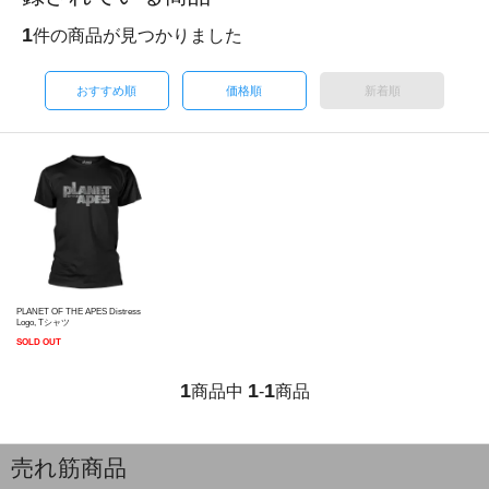
1
件の商品が見つかりました
おすすめ順
価格順
新着順
PLANET OF THE APES Distress
Logo, Tシャツ
SOLD OUT
1
1
1
商品中
-
商品
売れ筋商品