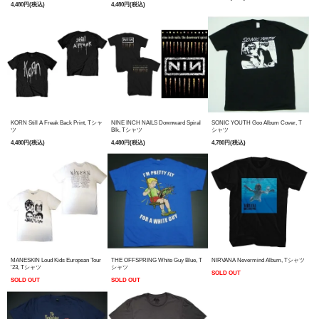
4,480円(税込)
4,480円(税込)
KORN Still A Freak Back Print, Tシャ
NINE INCH NAILS Downward Spiral
SONIC YOUTH Goo Album Cover, T
ツ
Blk, Tシャツ
シャツ
4,480円(税込)
4,480円(税込)
4,780円(税込)
MANESKIN Loud Kids European Tour
THE OFFSPRING White Guy Blue, T
NIRVANA Nevermind Album, Tシャツ
'23, Tシャツ
シャツ
SOLD OUT
SOLD OUT
SOLD OUT