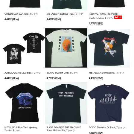
GREEN DAY 1994 Tour, Tシャツ
METALLICA Sad But True, Tシャツ
RED HOT CHILI PEPPERS
Californication, Tシャツ
4,480円(税込)
4,480円(税込)
4,480円(税込)
AVRIL LAVIGNE Love Sux, Tシャツ
SONIC YOUTH Dirty, Tシャツ
METALLICA Damage Inc, Tシャツ
4,480円(税込)
4,780円(税込)
4,480円(税込)
METALLICA Ride The Lightning
RAGE AGAINST THE MACHINE
AC/DC Evolution Of Rock, Tシャツ
Tracks, Tシャツ
Ratm Molotov Blk, Tシャツ
4,480円(税込)