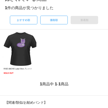
1
件の商品が見つかりました
おすすめ順
価格順
新着順
RISE ABOVE Label Shirt, Tシャツ
SOLD OUT
1
1
1
商品中
-
商品
【関連/類似/お勧めバンド】