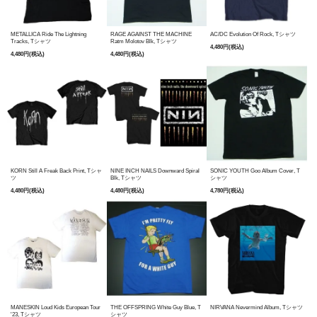
METALLICA Ride The Lightning
RAGE AGAINST THE MACHINE
AC/DC Evolution Of Rock, Tシャツ
Tracks, Tシャツ
Ratm Molotov Blk, Tシャツ
4,480円(税込)
4,480円(税込)
4,480円(税込)
KORN Still A Freak Back Print, Tシャ
NINE INCH NAILS Downward Spiral
SONIC YOUTH Goo Album Cover, T
ツ
Blk, Tシャツ
シャツ
4,480円(税込)
4,480円(税込)
4,780円(税込)
MANESKIN Loud Kids European Tour
THE OFFSPRING White Guy Blue, T
NIRVANA Nevermind Album, Tシャツ
'23, Tシャツ
シャツ