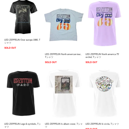
LED ZEPPELIN Over europe 1980, T
シャツ
SOLD OUT
LED ZEPPELIN North american tour,
LED ZEPPELIN North america 75'
Tシャツ
orchid, Tシャツ
SOLD OUT
SOLD OUT
LED ZEPPELIN Logo & symbols, Tシ
LED ZEPPELIN Iv album cover, Tシャ
LED ZEPPELIN Iii circle, Tシャツ
ャツ
ツ