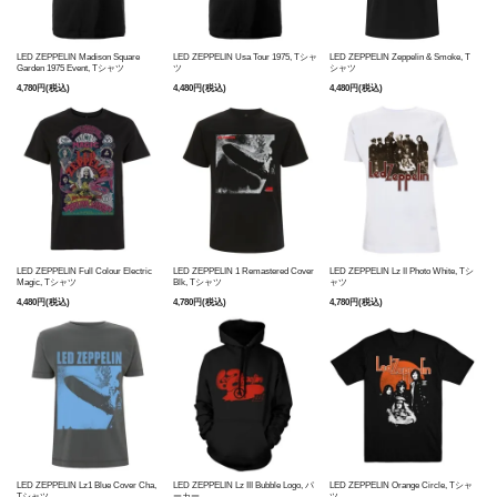
LED ZEPPELIN Madison Square
LED ZEPPELIN Usa Tour 1975, Tシャ
LED ZEPPELIN Zeppelin & Smoke, T
Garden 1975 Event, Tシャツ
ツ
シャツ
4,780円(税込)
4,480円(税込)
4,480円(税込)
LED ZEPPELIN Full Colour Electric
LED ZEPPELIN 1 Remastered Cover
LED ZEPPELIN Lz II Photo White, Tシ
Magic, Tシャツ
Blk, Tシャツ
ャツ
4,480円(税込)
4,780円(税込)
4,780円(税込)
LED ZEPPELIN Lz1 Blue Cover Cha,
LED ZEPPELIN Lz III Bubble Logo, パ
LED ZEPPELIN Orange Circle, Tシャ
Tシャツ
ーカー
ツ