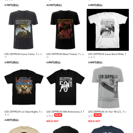
4,780円(税込)
10,300円(税込)
4,480円(税込)
LED ZEPPELIN Icarus Colour, Tシャ
LED ZEPPELIN Black Flames, Tシャ
LED ZEPPELIN Icarus Burst White, T
ツ
ツ
シャツ
4,480円(税込)
4,480円(税込)
4,480円(税込)
LED ZEPPELIN Lzii Searchlights, Tシ
LED ZEPPELIN 50th Anniversary 2, T
LED ZEPPELIN Uk Tour '69 LZ1., Tシ
ャツ
シャツ
ャツ
4,480円(税込)
SOLD OUT
SOLD OUT