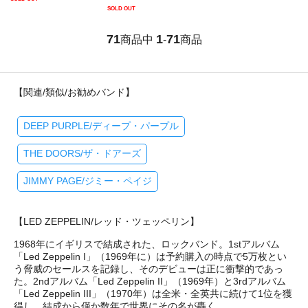
SOLD OUT
71
1
71
商品中
-
商品
【関連/類似/お勧めバンド】
DEEP PURPLE/ディープ・パープル
THE DOORS/ザ・ドアーズ
JIMMY PAGE/ジミー・ペイジ
【LED ZEPPELIN/レッド・ツェッペリン】
1968年にイギリスで結成された、ロックバンド。1stアルバム
「Led Zeppelin I」（1969年に）は予約購入の時点で5万枚とい
う脅威のセールスを記録し、そのデビューは正に衝撃的であっ
た。2ndアルバム「Led Zeppelin II」（1969年）と3rdアルバム
「Led Zeppelin III」（1970年）は全米・全英共に続けて1位を獲
得し、結成から僅か数年で世界にその名が轟く。