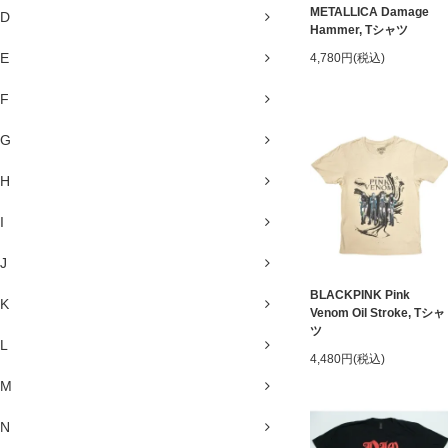
METALLICA Damage
D
Hammer, Tシャツ
E
4,780円(税込)
F
G
H
I
J
BLACKPINK Pink
K
Venom Oil Stroke, Tシャ
ツ
L
4,480円(税込)
M
N