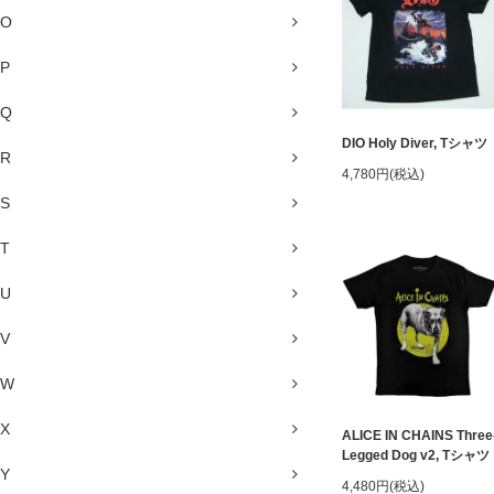
O
P
Q
DIO Holy Diver, Tシャツ
R
4,780円(税込)
S
T
U
V
W
X
ALICE IN CHAINS Three
Legged Dog v2, Tシャツ
Y
4,480円(税込)