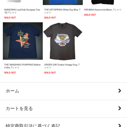
MANESKIN Loud Kids European Tour
THE OFFSPRING White Guy Blue, T
NIRVANA Nevermind Album, Tシャツ
'23, Tシャツ
シャツ
SOLD OUT
SOLD OUT
SOLD OUT
THE SMASHING PUMPKINS Mellon
GREEN DAY Dookie Vintage Grey, T
Collie, Tシャツ
シャツ
SOLD OUT
SOLD OUT
ホーム
カートを見る
特定商取引法に基づく表記