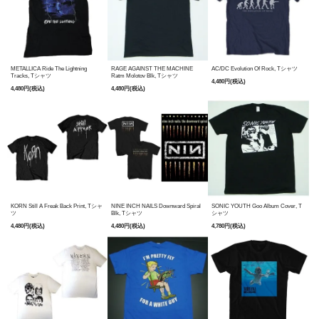
METALLICA Ride The Lightning
RAGE AGAINST THE MACHINE
AC/DC Evolution Of Rock, Tシャツ
Tracks, Tシャツ
Ratm Molotov Blk, Tシャツ
4,480円(税込)
4,480円(税込)
4,480円(税込)
KORN Still A Freak Back Print, Tシャ
NINE INCH NAILS Downward Spiral
SONIC YOUTH Goo Album Cover, T
ツ
Blk, Tシャツ
シャツ
4,480円(税込)
4,480円(税込)
4,780円(税込)