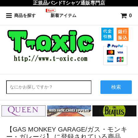
正規品バンドTシャツ通販専門店
0
商品を探す
新着アイテム
検索
【GAS MONKEY GARAGE/ガス・モンキ
ー・ガレージ】 に登録されている商品