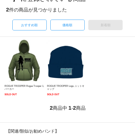
2
件の商品が見つかりました
おすすめ順
価格順
新着順
ROGUE TROOPER Rogue Trooper 1,
ROGUE TROOPER Logo, ニットキ
パーカー
ャップ
SOLD OUT
SOLD OUT
2
1
2
商品中
-
商品
【関連/類似/お勧めバンド】