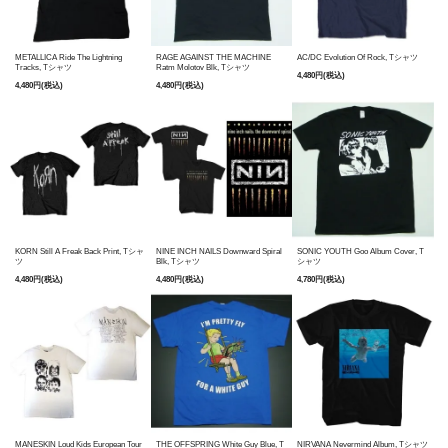
METALLICA Ride The Lightning
RAGE AGAINST THE MACHINE
AC/DC Evolution Of Rock, Tシャツ
Tracks, Tシャツ
Ratm Molotov Blk, Tシャツ
4,480円(税込)
4,480円(税込)
4,480円(税込)
KORN Still A Freak Back Print, Tシャ
NINE INCH NAILS Downward Spiral
SONIC YOUTH Goo Album Cover, T
ツ
Blk, Tシャツ
シャツ
4,480円(税込)
4,480円(税込)
4,780円(税込)
MANESKIN Loud Kids European Tour
THE OFFSPRING White Guy Blue, T
NIRVANA Nevermind Album, Tシャツ