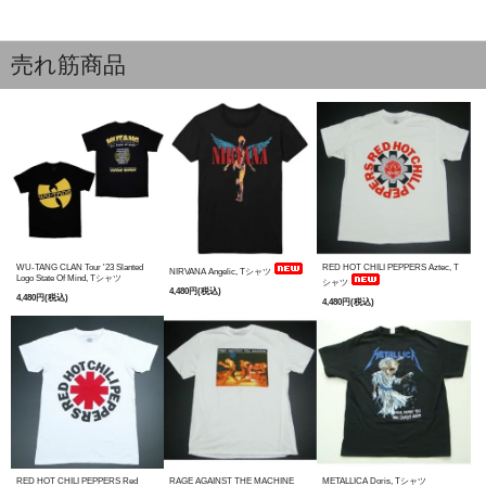
売れ筋商品
WU-TANG CLAN Tour '23 Slanted
RED HOT CHILI PEPPERS Aztec, T
NIRVANA Angelic, Tシャツ
Logo State Of Mind, Tシャツ
シャツ
4,480円(税込)
4,480円(税込)
4,480円(税込)
RED HOT CHILI PEPPERS Red
RAGE AGAINST THE MACHINE
METALLICA Doris, Tシャツ