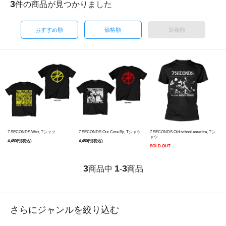
3
件の商品が見つかりました
おすすめ順
価格順
新着順
7 SECONDS Wtrt, Tシャツ
7 SECONDS Our Core Bp, Tシャツ
7 SECONDS Old school america, Tシ
ャツ
4,480円(税込)
4,480円(税込)
SOLD OUT
3
1
3
商品中
-
商品
さらにジャンルを絞り込む