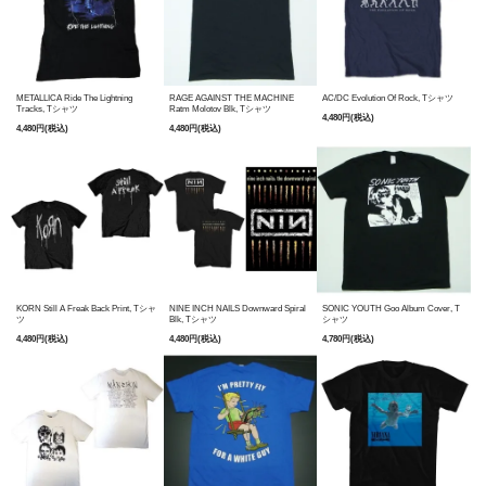
METALLICA Ride The Lightning
RAGE AGAINST THE MACHINE
AC/DC Evolution Of Rock, Tシャツ
Tracks, Tシャツ
Ratm Molotov Blk, Tシャツ
4,480円(税込)
4,480円(税込)
4,480円(税込)
KORN Still A Freak Back Print, Tシャ
NINE INCH NAILS Downward Spiral
SONIC YOUTH Goo Album Cover, T
ツ
Blk, Tシャツ
シャツ
4,480円(税込)
4,480円(税込)
4,780円(税込)