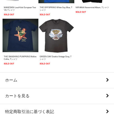
MANESKIN Loud Kids European Tour
THE OFFSPRING White Guy Blue, T
NIRVANA Nevermind Album, Tシャツ
'23, Tシャツ
シャツ
SOLD OUT
SOLD OUT
SOLD OUT
THE SMASHING PUMPKINS Mellon
GREEN DAY Dookie Vintage Grey, T
Collie, Tシャツ
シャツ
SOLD OUT
SOLD OUT
ホーム
カートを見る
特定商取引法に基づく表記