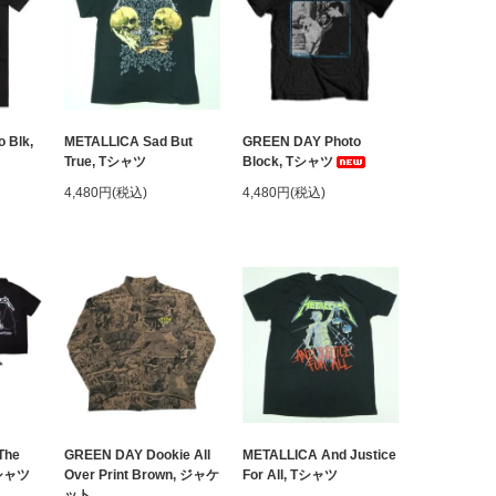
 Blk,
METALLICA Sad But
GREEN DAY Photo
True, Tシャツ
Block, Tシャツ
4,480円(税込)
4,480円(税込)
The
GREEN DAY Dookie All
METALLICA And Justice
クシャツ
Over Print Brown, ジャケ
For All, Tシャツ
ット