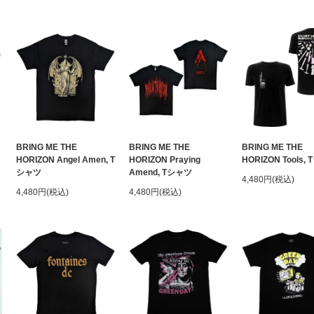
BRING ME THE
BRING ME THE
BRING ME THE
HORIZON Angel Amen, T
HORIZON Praying
HORIZON Tools,
シャツ
Amend, Tシャツ
4,480円(税込)
4,480円(税込)
4,480円(税込)