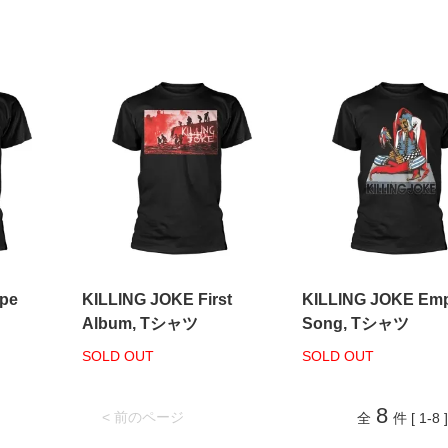
pe
KILLING JOKE First
KILLING JOKE Emp
Album, Tシャツ
Song, Tシャツ
SOLD OUT
SOLD OUT
8
< 前のページ
全
件 [ 1-8 ]