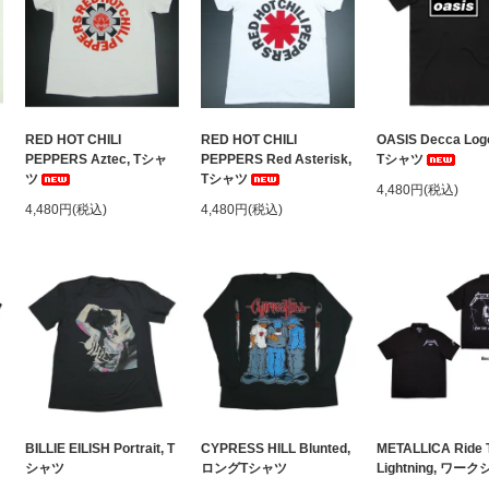
ャ
RED HOT CHILI
RED HOT CHILI
OASIS Decca Logo
PEPPERS Aztec, Tシャ
PEPPERS Red Asterisk,
Tシャツ
ツ
Tシャツ
4,480円(税込)
4,480円(税込)
4,480円(税込)
BILLIE EILISH Portrait, T
CYPRESS HILL Blunted,
METALLICA Ride 
シャツ
ロングTシャツ
Lightning, ワー