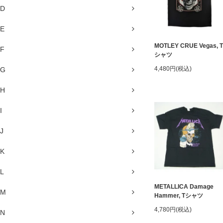
D
E
MOTLEY CRUE Vegas, T
F
シャツ
4,480円(税込)
G
H
I
J
K
L
METALLICA Damage
M
Hammer, Tシャツ
4,780円(税込)
N