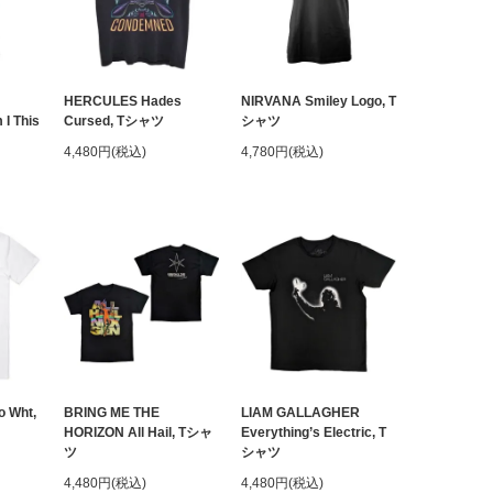
HERCULES Hades
NIRVANA Smiley Logo, T
I This
Cursed, Tシャツ
シャツ
4,480円(税込)
4,780円(税込)
o Wht,
BRING ME THE
LIAM GALLAGHER
HORIZON All Hail, Tシャ
Everything’s Electric, T
ツ
シャツ
4,480円(税込)
4,480円(税込)