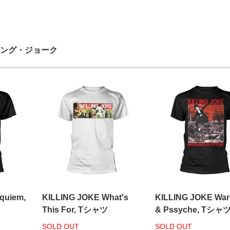
/キリング・ジョーク
quiem,
KILLING JOKE What's
KILLING JOKE Wa
This For, Tシャツ
& Pssyche, Tシャ
SOLD OUT
SOLD OUT