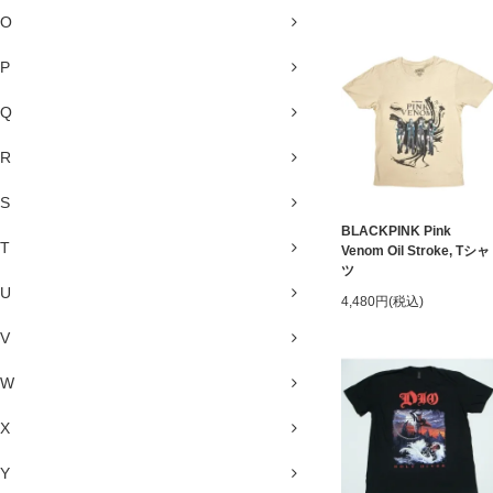
O
P
Q
R
S
BLACKPINK Pink
T
Venom Oil Stroke, Tシャ
ツ
U
4,480円(税込)
V
W
X
Y