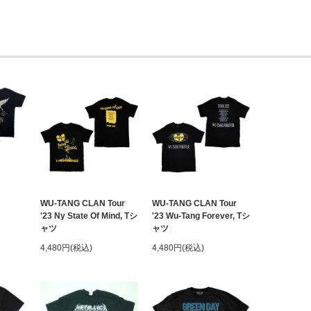
WU-TANG CLAN Tour
WU-TANG CLAN Tour
'23 Ny State Of Mind, Tシ
'23 Wu-Tang Forever, Tシ
ャツ
ャツ
4,480円(税込)
4,480円(税込)