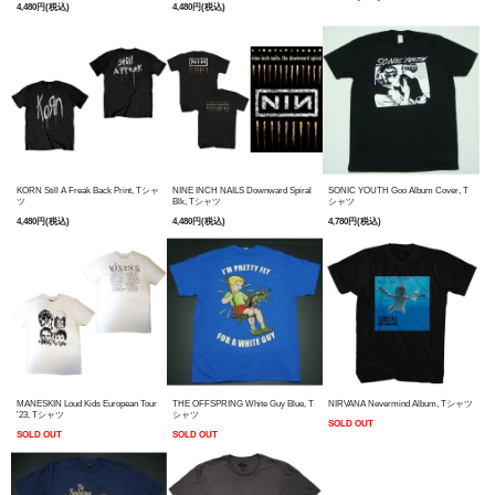
4,480円(税込)
4,480円(税込)
KORN Still A Freak Back Print, Tシャ
NINE INCH NAILS Downward Spiral
SONIC YOUTH Goo Album Cover, T
ツ
Blk, Tシャツ
シャツ
4,480円(税込)
4,480円(税込)
4,780円(税込)
MANESKIN Loud Kids European Tour
THE OFFSPRING White Guy Blue, T
NIRVANA Nevermind Album, Tシャツ
'23, Tシャツ
シャツ
SOLD OUT
SOLD OUT
SOLD OUT