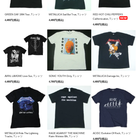
GREEN DAY 1994 Tour, Tシャツ
METALLICA Sad But True, Tシャツ
RED HOT CHILI PEPPERS
Californication, Tシャツ
4,480円(税込)
4,480円(税込)
4,480円(税込)
AVRIL LAVIGNE Love Sux, Tシャツ
SONIC YOUTH Dirty, Tシャツ
METALLICA Damage Inc, Tシャツ
4,480円(税込)
4,780円(税込)
4,480円(税込)
METALLICA Ride The Lightning
RAGE AGAINST THE MACHINE
AC/DC Evolution Of Rock, Tシャツ
Tracks, Tシャツ
Ratm Molotov Blk, Tシャツ
4,480円(税込)