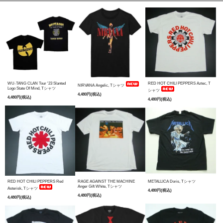
WU-TANG CLAN Tour '23 Slanted
RED HOT CHILI PEPPERS Aztec, T
NIRVANA Angelic, Tシャツ
Logo State Of Mind, Tシャツ
シャツ
4,480円(税込)
4,480円(税込)
4,480円(税込)
RED HOT CHILI PEPPERS Red
RAGE AGAINST THE MACHINE
METALLICA Doris, Tシャツ
Anger Gift White, Tシャツ
Asterisk, Tシャツ
4,480円(税込)
4,480円(税込)
4,480円(税込)