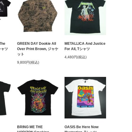
The
GREEN DAY Dookie All
METALLICA And Justice
クシャツ
Over Print Brown, ジャケ
For All, Tシャツ
ット
4,480円(税込)
9,800円(税込)
BRING ME THE
OASIS Be Here Now