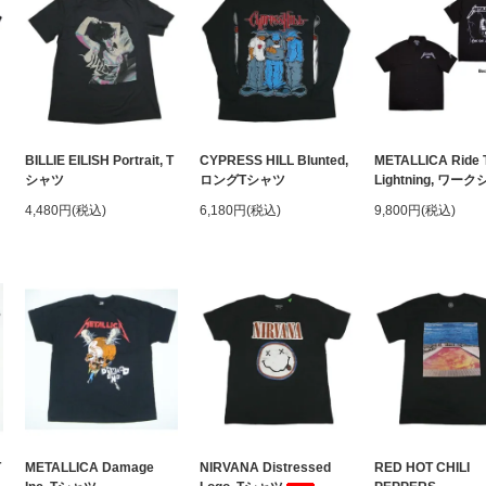
BILLIE EILISH Portrait, T
CYPRESS HILL Blunted,
METALLICA Ride 
シャツ
ロングTシャツ
Lightning, ワー
4,480円(税込)
6,180円(税込)
9,800円(税込)
T
METALLICA Damage
NIRVANA Distressed
RED HOT CHILI