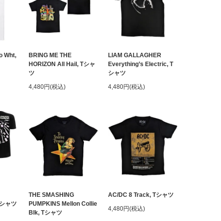
o Wht,
BRING ME THE
LIAM GALLAGHER
HORIZON All Hail, Tシャ
Everything’s Electric, T
ツ
シャツ
4,480円(税込)
4,480円(税込)
THE SMASHING
AC/DC 8 Track, Tシャツ
 Tシャツ
PUMPKINS Mellon Collie
4,480円(税込)
Blk, Tシャツ