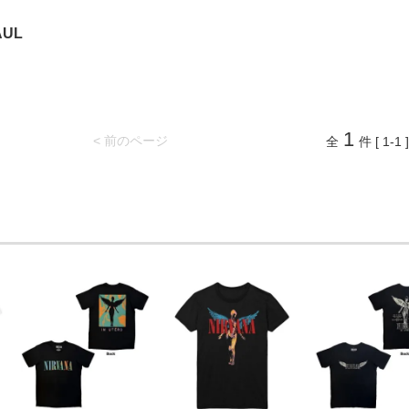
AUL
1
< 前のページ
全
件 [ 1-1 ]