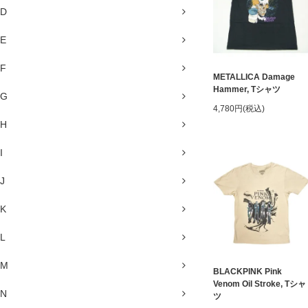
D
E
F
METALLICA Damage
Hammer, Tシャツ
G
4,780円(税込)
H
I
J
K
L
M
BLACKPINK Pink
Venom Oil Stroke, Tシャ
N
ツ