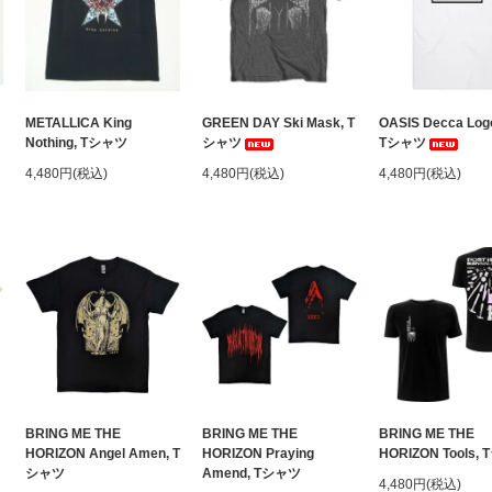
METALLICA King
GREEN DAY Ski Mask, T
OASIS Decca Log
Nothing, Tシャツ
シャツ
Tシャツ
4,480円(税込)
4,480円(税込)
4,480円(税込)
BRING ME THE
BRING ME THE
BRING ME THE
HORIZON Angel Amen, T
HORIZON Praying
HORIZON Tools,
シャツ
Amend, Tシャツ
4,480円(税込)