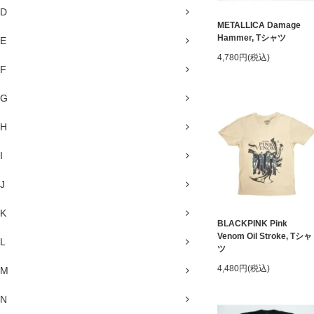
D
METALLICA Damage
Hammer, Tシャツ
E
4,780円(税込)
F
G
H
I
J
K
BLACKPINK Pink
Venom Oil Stroke, Tシャ
L
ツ
4,480円(税込)
M
N