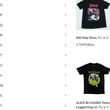
O
P
Q
R
DIO Holy Diver, Tシャツ
4,780円(税込)
S
T
U
V
W
X
ALICE IN CHAINS Three
Y
Legged Dog v2, Tシャツ