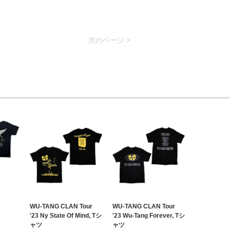
次のページ >
WU-TANG CLAN Tour
WU-TANG CLAN Tour
'23 Ny State Of Mind, Tシ
'23 Wu-Tang Forever, Tシ
ャツ
ャツ