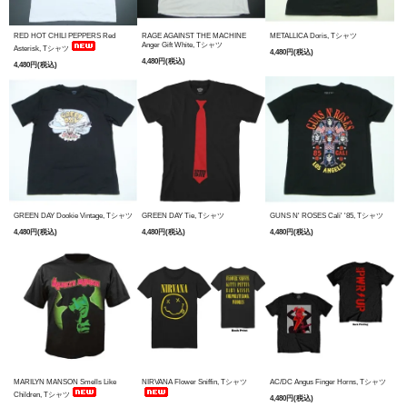
RED HOT CHILI PEPPERS Red
RAGE AGAINST THE MACHINE
METALLICA Doris, Tシャツ
Anger Gift White, Tシャツ
Asterisk, Tシャツ
4,480円(税込)
4,480円(税込)
4,480円(税込)
GREEN DAY Dookie Vintage, Tシャツ
GREEN DAY Tie, Tシャツ
GUNS N' ROSES Cali' '85, Tシャツ
4,480円(税込)
4,480円(税込)
4,480円(税込)
MARILYN MANSON Smells Like
NIRVANA Flower Sniffin, Tシャツ
AC/DC Angus Finger Horns, Tシャツ
Children, Tシャツ
4,480円(税込)