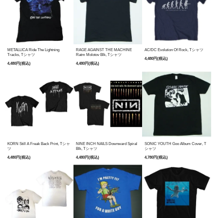
METALLICA Ride The Lightning
RAGE AGAINST THE MACHINE
AC/DC Evolution Of Rock, Tシャツ
Tracks, Tシャツ
Ratm Molotov Blk, Tシャツ
4,480円(税込)
4,480円(税込)
4,480円(税込)
KORN Still A Freak Back Print, Tシャ
NINE INCH NAILS Downward Spiral
SONIC YOUTH Goo Album Cover, T
ツ
Blk, Tシャツ
シャツ
4,480円(税込)
4,480円(税込)
4,780円(税込)