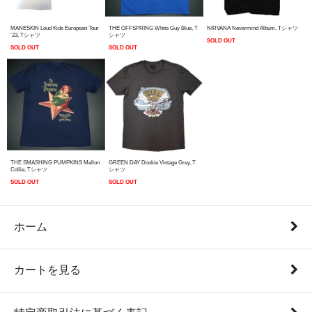
MANESKIN Loud Kids European Tour
THE OFFSPRING White Guy Blue, T
NIRVANA Nevermind Album, Tシャツ
'23, Tシャツ
シャツ
SOLD OUT
SOLD OUT
SOLD OUT
THE SMASHING PUMPKINS Mellon
GREEN DAY Dookie Vintage Grey, T
Collie, Tシャツ
シャツ
SOLD OUT
SOLD OUT
ホーム
カートを見る