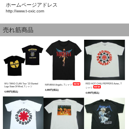
ホームページアドレス
http://www.t-oxic.com
売れ筋商品
WU-TANG CLAN Tour '23 Slanted
RED HOT CHILI PEPPERS Aztec, T
NIRVANA Angelic, Tシャツ
Logo State Of Mind, Tシャツ
シャツ
4,480円(税込)
4,480円(税込)
4,480円(税込)