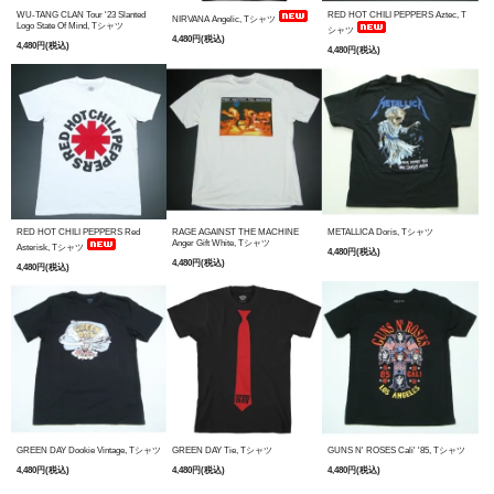
WU-TANG CLAN Tour '23 Slanted
RED HOT CHILI PEPPERS Aztec, T
NIRVANA Angelic, Tシャツ
Logo State Of Mind, Tシャツ
シャツ
4,480円(税込)
4,480円(税込)
4,480円(税込)
RED HOT CHILI PEPPERS Red
RAGE AGAINST THE MACHINE
METALLICA Doris, Tシャツ
Anger Gift White, Tシャツ
Asterisk, Tシャツ
4,480円(税込)
4,480円(税込)
4,480円(税込)
GREEN DAY Dookie Vintage, Tシャツ
GREEN DAY Tie, Tシャツ
GUNS N' ROSES Cali' '85, Tシャツ
4,480円(税込)
4,480円(税込)
4,480円(税込)