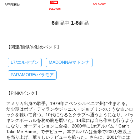
4,480円(税込)
SOLD OUT
SOLD OUT
6
1
6
商品中
-
商品
【関連/類似/お勧めバンド】
L7/エルセブン
MADONNA/マドンナ
PARAMORE/パラモア
【PINK/ピンク】
アメリカ出身の歌手。1979年にペンシルベニア州に生まれる。
幼少期はボブ・ディランやジャニス・ジョプリンのような古いロ
ックを聴いて育つ。10代になるとクラブへ通うようになり、バッ
キングボーカルを務め腕を磨いた。14歳には自ら作曲も行うよう
になり、オーディションに合格。2000年に1stアルバム「Can't
Take Me Home」でデビュー。本アルバムは全米で200万枚以上
を売り上げ、華々しいデビューを飾った。さらに、2001年には