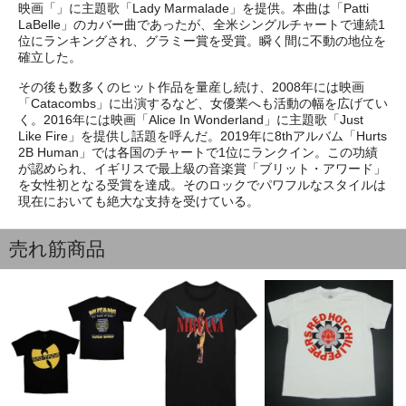
映画「」に主題歌「Lady Marmalade」を提供。本曲は「Patti
LaBelle」のカバー曲であったが、全米シングルチャートで連続1
位にランキングされ、グラミー賞を受賞。瞬く間に不動の地位を
確立した。
その後も数多くのヒット作品を量産し続け、2008年には映画
「Catacombs」に出演するなど、女優業へも活動の幅を広げてい
く。2016年には映画「Alice In Wonderland」に主題歌「Just
Like Fire」を提供し話題を呼んだ。2019年に8thアルバム「Hurts
2B Human」では各国のチャートで1位にランクイン。この功績
が認められ、イギリスで最上級の音楽賞「ブリット・アワード」
を女性初となる受賞を達成。そのロックでパワフルなスタイルは
現在においても絶大な支持を受けている。
売れ筋商品