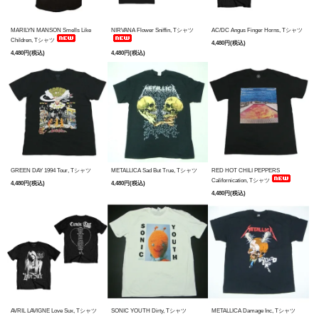
MARILYN MANSON Smells Like
NIRVANA Flower Sniffin, Tシャツ
AC/DC Angus Finger Horns, Tシャツ
Children, Tシャツ
4,480円(税込)
4,480円(税込)
4,480円(税込)
GREEN DAY 1994 Tour, Tシャツ
METALLICA Sad But True, Tシャツ
RED HOT CHILI PEPPERS
Californication, Tシャツ
4,480円(税込)
4,480円(税込)
4,480円(税込)
AVRIL LAVIGNE Love Sux, Tシャツ
SONIC YOUTH Dirty, Tシャツ
METALLICA Damage Inc, Tシャツ