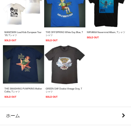
MANESKIN Loud Kids European Tour
THE OFFSPRING White Guy Blue, T
NIRVANA Nevermind Album, Tシャツ
'23, Tシャツ
シャツ
SOLD OUT
SOLD OUT
SOLD OUT
THE SMASHING PUMPKINS Mellon
GREEN DAY Dookie Vintage Grey, T
Collie, Tシャツ
シャツ
SOLD OUT
SOLD OUT
ホーム