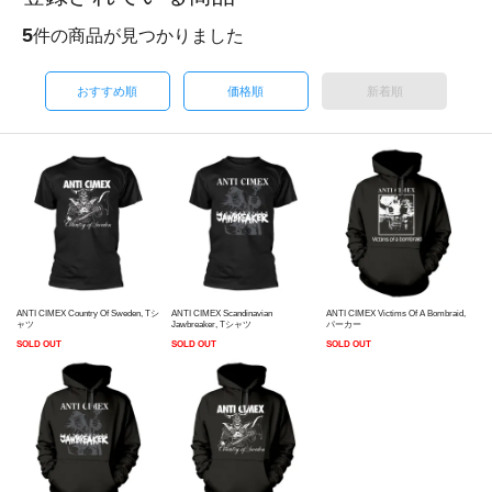
5
件の商品が見つかりました
おすすめ順
価格順
新着順
ANTI CIMEX Country Of Sweden, Tシ
ANTI CIMEX Scandinavian
ANTI CIMEX Victims Of A Bombraid,
ャツ
Jawbreaker, Tシャツ
パーカー
SOLD OUT
SOLD OUT
SOLD OUT