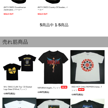
ANTI CIMEX Scandinavian
ANTI CIMEX Country Of Sweden, パ
Jawbreaker, パーカー
ーカー
SOLD OUT
SOLD OUT
5
1
5
商品中
-
商品
売れ筋商品
WU-TANG CLAN Tour '23 Slanted
RED HOT CHILI PEPPERS Aztec, T
NIRVANA Angelic, Tシャツ
Logo State Of Mind, Tシャツ
シャツ
4,480円(税込)
4,480円(税込)
4,480円(税込)