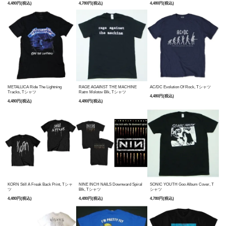
4,480円(税込)
4,780円(税込)
4,480円(税込)
METALLICA Ride The Lightning
RAGE AGAINST THE MACHINE
AC/DC Evolution Of Rock, Tシャツ
Tracks, Tシャツ
Ratm Molotov Blk, Tシャツ
4,480円(税込)
4,480円(税込)
4,480円(税込)
KORN Still A Freak Back Print, Tシャ
NINE INCH NAILS Downward Spiral
SONIC YOUTH Goo Album Cover, T
ツ
Blk, Tシャツ
シャツ
4,480円(税込)
4,480円(税込)
4,780円(税込)