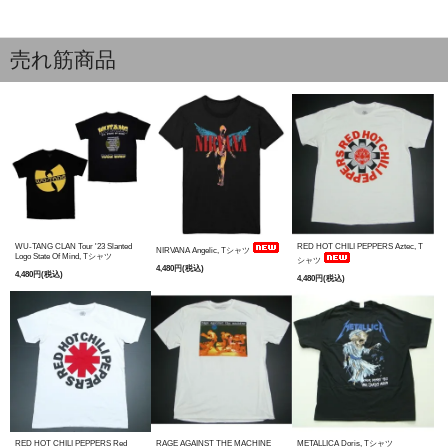
売れ筋商品
WU-TANG CLAN Tour '23 Slanted
RED HOT CHILI PEPPERS Aztec, T
NIRVANA Angelic, Tシャツ
Logo State Of Mind, Tシャツ
シャツ
4,480円(税込)
4,480円(税込)
4,480円(税込)
RED HOT CHILI PEPPERS Red
RAGE AGAINST THE MACHINE
METALLICA Doris, Tシャツ