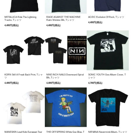
METALLICA Ride The Lightning
RAGE AGAINST THE MACHINE
AC/DC Evolution Of Rock, Tシャツ
Tracks, Tシャツ
Ratm Molotov Blk, Tシャツ
4,480円(税込)
4,480円(税込)
4,480円(税込)
KORN Still A Freak Back Print, Tシャ
NINE INCH NAILS Downward Spiral
SONIC YOUTH Goo Album Cover, T
ツ
Blk, Tシャツ
シャツ
4,480円(税込)
4,480円(税込)
4,780円(税込)
MANESKIN Loud Kids European Tour
THE OFFSPRING White Guy Blue, T
NIRVANA Nevermind Album, Tシャツ