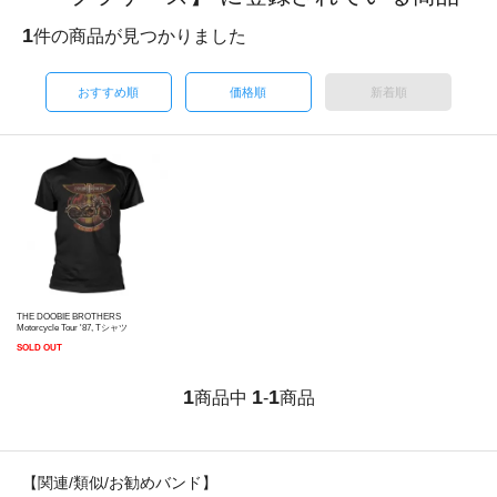
1
件の商品が見つかりました
おすすめ順
価格順
新着順
THE DOOBIE BROTHERS
Motorcycle Tour '87, Tシャツ
SOLD OUT
1
1
1
商品中
-
商品
【関連/類似/お勧めバンド】