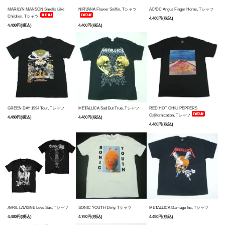
MARILYN MANSON Smells Like
NIRVANA Flower Sniffin, Tシャツ
AC/DC Angus Finger Horns, Tシャツ
Children, Tシャツ
4,480円(税込)
4,480円(税込)
4,480円(税込)
GREEN DAY 1994 Tour, Tシャツ
METALLICA Sad But True, Tシャツ
RED HOT CHILI PEPPERS
Californication, Tシャツ
4,480円(税込)
4,480円(税込)
4,480円(税込)
AVRIL LAVIGNE Love Sux, Tシャツ
SONIC YOUTH Dirty, Tシャツ
METALLICA Damage Inc, Tシャツ
4,480円(税込)
4,780円(税込)
4,480円(税込)