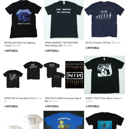
METALLICA Ride The Lightning
RAGE AGAINST THE MACHINE
AC/DC Evolution Of Rock, Tシャツ
Tracks, Tシャツ
Ratm Molotov Blk, Tシャツ
4,480円(税込)
4,480円(税込)
4,480円(税込)
KORN Still A Freak Back Print, Tシャ
NINE INCH NAILS Downward Spiral
SONIC YOUTH Goo Album Cover, T
ツ
Blk, Tシャツ
シャツ
4,480円(税込)
4,480円(税込)
4,780円(税込)