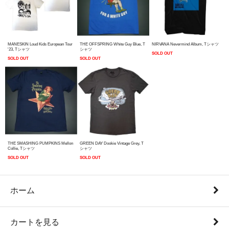
MANESKIN Loud Kids European Tour
THE OFFSPRING White Guy Blue, T
NIRVANA Nevermind Album, Tシャツ
'23, Tシャツ
シャツ
SOLD OUT
SOLD OUT
SOLD OUT
THE SMASHING PUMPKINS Mellon
GREEN DAY Dookie Vintage Grey, T
Collie, Tシャツ
シャツ
SOLD OUT
SOLD OUT
ホーム
カートを見る