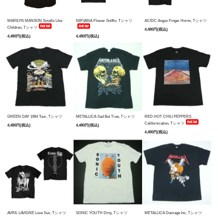
MARILYN MANSON Smells Like
NIRVANA Flower Sniffin, Tシャツ
AC/DC Angus Finger Horns, Tシャツ
Children, Tシャツ
4,480円(税込)
4,480円(税込)
4,480円(税込)
GREEN DAY 1994 Tour, Tシャツ
METALLICA Sad But True, Tシャツ
RED HOT CHILI PEPPERS
Californication, Tシャツ
4,480円(税込)
4,480円(税込)
4,480円(税込)
AVRIL LAVIGNE Love Sux, Tシャツ
SONIC YOUTH Dirty, Tシャツ
METALLICA Damage Inc, Tシャツ