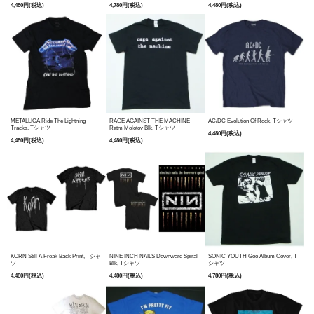
4,480円(税込)
4,780円(税込)
4,480円(税込)
METALLICA Ride The Lightning
RAGE AGAINST THE MACHINE
AC/DC Evolution Of Rock, Tシャツ
Tracks, Tシャツ
Ratm Molotov Blk, Tシャツ
4,480円(税込)
4,480円(税込)
4,480円(税込)
KORN Still A Freak Back Print, Tシャ
NINE INCH NAILS Downward Spiral
SONIC YOUTH Goo Album Cover, T
ツ
Blk, Tシャツ
シャツ
4,480円(税込)
4,480円(税込)
4,780円(税込)