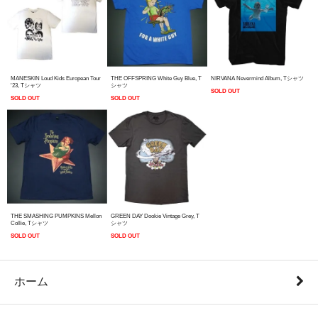
MANESKIN Loud Kids European Tour
THE OFFSPRING White Guy Blue, T
NIRVANA Nevermind Album, Tシャツ
'23, Tシャツ
シャツ
SOLD OUT
SOLD OUT
SOLD OUT
THE SMASHING PUMPKINS Mellon
GREEN DAY Dookie Vintage Grey, T
Collie, Tシャツ
シャツ
SOLD OUT
SOLD OUT
ホーム