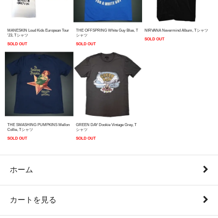
MANESKIN Loud Kids European Tour
THE OFFSPRING White Guy Blue, T
NIRVANA Nevermind Album, Tシャツ
'23, Tシャツ
シャツ
SOLD OUT
SOLD OUT
SOLD OUT
THE SMASHING PUMPKINS Mellon
GREEN DAY Dookie Vintage Grey, T
Collie, Tシャツ
シャツ
SOLD OUT
SOLD OUT
ホーム
カートを見る