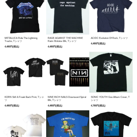
METALLICA Ride The Lightning
RAGE AGAINST THE MACHINE
AC/DC Evolution Of Rock, Tシャツ
Tracks, Tシャツ
Ratm Molotov Blk, Tシャツ
4,480円(税込)
4,480円(税込)
4,480円(税込)
KORN Still A Freak Back Print, Tシャ
NINE INCH NAILS Downward Spiral
SONIC YOUTH Goo Album Cover, T
ツ
Blk, Tシャツ
シャツ
4,480円(税込)
4,480円(税込)
4,780円(税込)