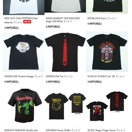
RED HOT CHILI PEPPERS Red
RAGE AGAINST THE MACHINE
METALLICA Doris, Tシャツ
Anger Gift White, Tシャツ
Asterisk, Tシャツ
4,480円(税込)
4,480円(税込)
4,480円(税込)
GREEN DAY Dookie Vintage, Tシャツ
GREEN DAY Tie, Tシャツ
GUNS N' ROSES Cali' '85, Tシャツ
4,480円(税込)
4,480円(税込)
4,480円(税込)
MARILYN MANSON Smells Like
NIRVANA Flower Sniffin, Tシャツ
AC/DC Angus Finger Horns, Tシャツ