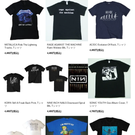
METALLICA Ride The Lightning
RAGE AGAINST THE MACHINE
AC/DC Evolution Of Rock, Tシャツ
Tracks, Tシャツ
Ratm Molotov Blk, Tシャツ
4,480円(税込)
4,480円(税込)
4,480円(税込)
KORN Still A Freak Back Print, Tシャ
NINE INCH NAILS Downward Spiral
SONIC YOUTH Goo Album Cover, T
ツ
Blk, Tシャツ
シャツ
4,480円(税込)
4,480円(税込)
4,780円(税込)