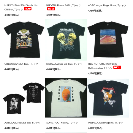
MARILYN MANSON Smells Like
NIRVANA Flower Sniffin, Tシャツ
AC/DC Angus Finger Horns, Tシャツ
Children, Tシャツ
4,480円(税込)
4,480円(税込)
4,480円(税込)
GREEN DAY 1994 Tour, Tシャツ
METALLICA Sad But True, Tシャツ
RED HOT CHILI PEPPERS
Californication, Tシャツ
4,480円(税込)
4,480円(税込)
4,480円(税込)
AVRIL LAVIGNE Love Sux, Tシャツ
SONIC YOUTH Dirty, Tシャツ
METALLICA Damage Inc, Tシャツ
4,480円(税込)
4,780円(税込)
4,480円(税込)