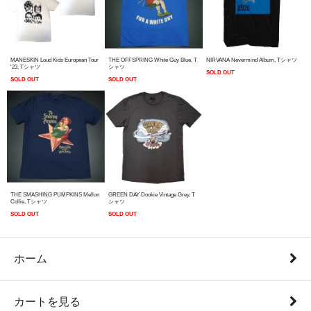
MANESKIN Loud Kids European Tour
THE OFFSPRING White Guy Blue, T
NIRVANA Nevermind Album, Tシャツ
'23, Tシャツ
シャツ
SOLD OUT
SOLD OUT
SOLD OUT
THE SMASHING PUMPKINS Mellon
GREEN DAY Dookie Vintage Grey, T
Collie, Tシャツ
シャツ
SOLD OUT
SOLD OUT
ホーム
カートを見る