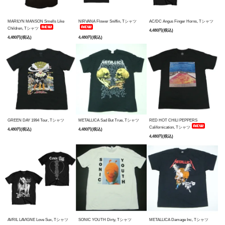
MARILYN MANSON Smells Like
NIRVANA Flower Sniffin, Tシャツ
AC/DC Angus Finger Horns, Tシャツ
Children, Tシャツ
4,480円(税込)
4,480円(税込)
4,480円(税込)
GREEN DAY 1994 Tour, Tシャツ
METALLICA Sad But True, Tシャツ
RED HOT CHILI PEPPERS
Californication, Tシャツ
4,480円(税込)
4,480円(税込)
4,480円(税込)
AVRIL LAVIGNE Love Sux, Tシャツ
SONIC YOUTH Dirty, Tシャツ
METALLICA Damage Inc, Tシャツ