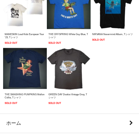
MANESKIN Loud Kids European Tour
THE OFFSPRING White Guy Blue, T
NIRVANA Nevermind Album, Tシャツ
'23, Tシャツ
シャツ
SOLD OUT
SOLD OUT
SOLD OUT
THE SMASHING PUMPKINS Mellon
GREEN DAY Dookie Vintage Grey, T
Collie, Tシャツ
シャツ
SOLD OUT
SOLD OUT
ホーム