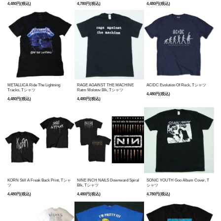
4,480円(税込)
4,780円(税込)
4,480円(税込)
METALLICA Ride The Lightning
RAGE AGAINST THE MACHINE
AC/DC Evolution Of Rock, Tシャツ
Tracks, Tシャツ
Ratm Molotov Blk, Tシャツ
4,480円(税込)
4,480円(税込)
4,480円(税込)
KORN Still A Freak Back Print, Tシャ
NINE INCH NAILS Downward Spiral
SONIC YOUTH Goo Album Cover, T
ツ
Blk, Tシャツ
シャツ
4,480円(税込)
4,480円(税込)
4,780円(税込)