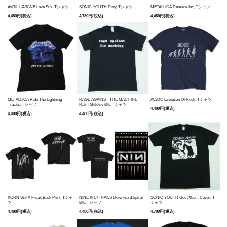
AVRIL LAVIGNE Love Sux, Tシャツ
SONIC YOUTH Dirty, Tシャツ
METALLICA Damage Inc, Tシャツ
4,480円(税込)
4,780円(税込)
4,480円(税込)
METALLICA Ride The Lightning
RAGE AGAINST THE MACHINE
AC/DC Evolution Of Rock, Tシャツ
Tracks, Tシャツ
Ratm Molotov Blk, Tシャツ
4,480円(税込)
4,480円(税込)
4,480円(税込)
KORN Still A Freak Back Print, Tシャ
NINE INCH NAILS Downward Spiral
SONIC YOUTH Goo Album Cover, T
ツ
Blk, Tシャツ
シャツ
4,480円(税込)
4,480円(税込)
4,780円(税込)