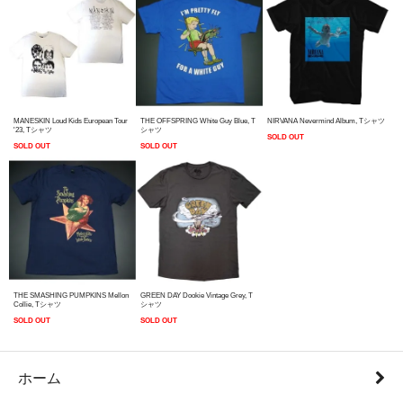
MANESKIN Loud Kids European Tour
THE OFFSPRING White Guy Blue, T
NIRVANA Nevermind Album, Tシャツ
'23, Tシャツ
シャツ
SOLD OUT
SOLD OUT
SOLD OUT
THE SMASHING PUMPKINS Mellon
GREEN DAY Dookie Vintage Grey, T
Collie, Tシャツ
シャツ
SOLD OUT
SOLD OUT
ホーム