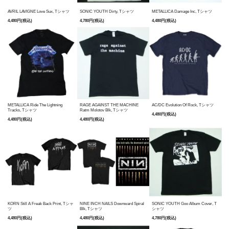
AVRIL LAVIGNE Love Sux, Tシャツ
SONIC YOUTH Dirty, Tシャツ
METALLICA Damage Inc, Tシャツ
4,480円(税込)
4,780円(税込)
4,480円(税込)
METALLICA Ride The Lightning
RAGE AGAINST THE MACHINE
AC/DC Evolution Of Rock, Tシャツ
Tracks, Tシャツ
Ratm Molotov Blk, Tシャツ
4,480円(税込)
4,480円(税込)
4,480円(税込)
KORN Still A Freak Back Print, Tシャ
NINE INCH NAILS Downward Spiral
SONIC YOUTH Goo Album Cover, T
ツ
Blk, Tシャツ
シャツ
4,480円(税込)
4,480円(税込)
4,780円(税込)