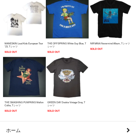
MANESKIN Loud Kids European Tour
THE OFFSPRING White Guy Blue, T
NIRVANA Nevermind Album, Tシャツ
'23, Tシャツ
シャツ
SOLD OUT
SOLD OUT
SOLD OUT
THE SMASHING PUMPKINS Mellon
GREEN DAY Dookie Vintage Grey, T
Collie, Tシャツ
シャツ
SOLD OUT
SOLD OUT
ホーム