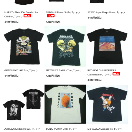
MARILYN MANSON Smells Like
NIRVANA Flower Sniffin, Tシャツ
AC/DC Angus Finger Horns, Tシャツ
Children, Tシャツ
4,480円(税込)
4,480円(税込)
4,480円(税込)
GREEN DAY 1994 Tour, Tシャツ
METALLICA Sad But True, Tシャツ
RED HOT CHILI PEPPERS
Californication, Tシャツ
4,480円(税込)
4,480円(税込)
4,480円(税込)
AVRIL LAVIGNE Love Sux, Tシャツ
SONIC YOUTH Dirty, Tシャツ
METALLICA Damage Inc, Tシャツ