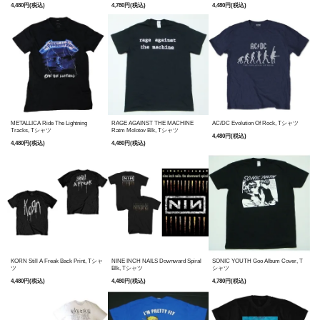
4,480円(税込)
4,780円(税込)
4,480円(税込)
METALLICA Ride The Lightning
RAGE AGAINST THE MACHINE
AC/DC Evolution Of Rock, Tシャツ
Tracks, Tシャツ
Ratm Molotov Blk, Tシャツ
4,480円(税込)
4,480円(税込)
4,480円(税込)
KORN Still A Freak Back Print, Tシャ
NINE INCH NAILS Downward Spiral
SONIC YOUTH Goo Album Cover, T
ツ
Blk, Tシャツ
シャツ
4,480円(税込)
4,480円(税込)
4,780円(税込)