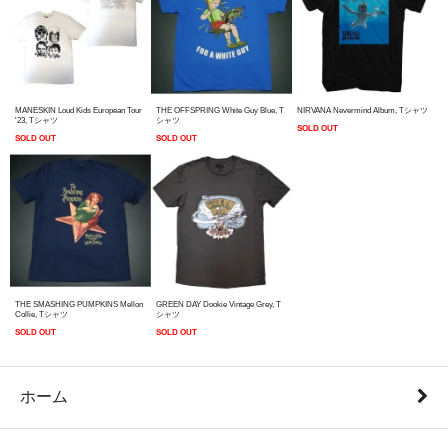
MANESKIN Loud Kids European Tour
THE OFFSPRING White Guy Blue, T
NIRVANA Nevermind Album, Tシャツ
'23, Tシャツ
シャツ
SOLD OUT
SOLD OUT
SOLD OUT
THE SMASHING PUMPKINS Mellon
GREEN DAY Dookie Vintage Grey, T
Collie, Tシャツ
シャツ
SOLD OUT
SOLD OUT
ホーム